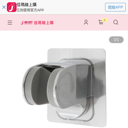
佳瑪線上購
開啟APP
立刻使用官方APP
0
1
/
1