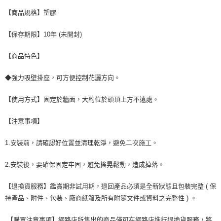
【商品規格】塑膠
【保存期限】10年 (未開封)
【商品特色】
◆強力吸壁掛座，可方便控制花灑方向。
【使用方式】固定於牆面，大約位於頭頂上方不遠處。
【注意事項】
1.安裝前，請確認好位置並清理乾淨，避免二次施工。
2.安裝後，要確保固定牢固，避免搖晃鬆動，造成掉落。
【退換貨服務】鑑賞期非試用期，退回產品必須是全新狀態且包裝完整 ( 保
持產品、附件、包裝、廠商紙箱及所有附隨文件或資料之完整性 ) 。
【購買注意事項】網路店所售出的商品僅可在網路店進行退換貨服務，將