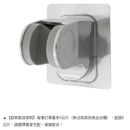
每筆NT$120，滿NT$1,999(含以上)免運費
▲【超商取貨限制】每筆訂單最多5公斤（無法與其他商品合購），超過5
公斤，請選擇賣家宅配。謝謝配合！