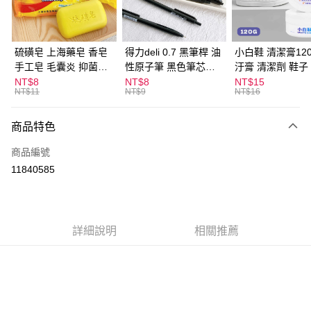
街口支付
悠遊付
硫磺皂 上海藥皂 香皂
得力deli 0.7 黑筆桿 油
小白鞋 清潔膏120
手工皂 毛囊炎 抑菌除
性原子筆 黑色筆芯
汙膏 清潔劑 鞋子
ATM付款
蟎 清潔護膚 去油去痘
S304
漬 白皮鞋 鞋油
NT$8
NT$8
NT$15
NT$11
NT$9
NT$16
寵物皮膚病 狗狗貓咪
運送方式
商品特色
全家取貨付款
每筆NT$60，滿NT$599(含以上)免運費
商品編號
11840585
付款後全家取貨
每筆NT$60，滿NT$599(含以上)免運費
7-11取貨付款
詳細說明
相關推薦
每筆NT$60，滿NT$599(含以上)免運費
付款後7-11取貨
每筆NT$60，滿NT$599(含以上)免運費
宅配