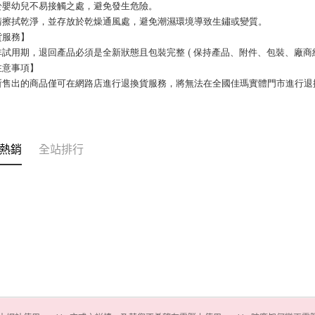
於嬰幼兒不易接觸之處，避免發生危險。
請擦拭乾淨，並存放於乾燥通風處，避免潮濕環境導致生鏽或變質。
貨服務】
試用期，退回產品必須是全新狀態且包裝完整 ( 保持產品、附件、包裝、廠商紙
注意事項】
所售出的商品僅可在網路店進行退換貨服務，將無法在全國佳瑪實體門市進行退
熱銷
全站排行