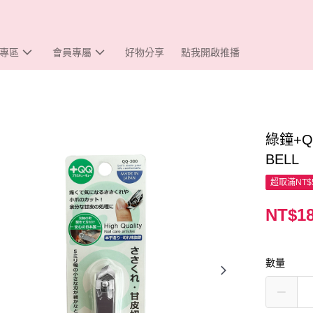
專區
會員專屬
好物分享
點我開啟推播
綠鐘+
BELL
超取滿NT$
NT$1
數量