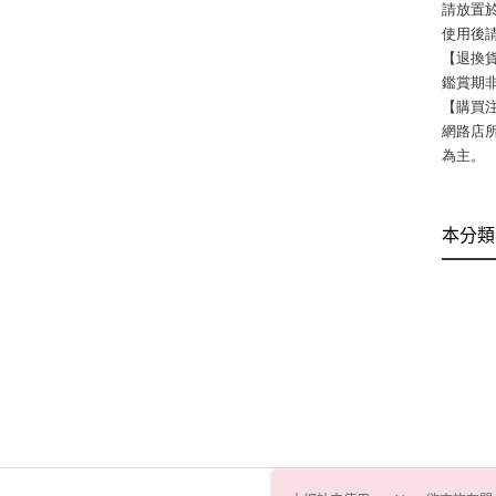
請放置
使用後
【退換
鑑賞期非
【購買
網路店
為主。
本分類