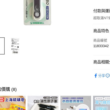
付款與運
超取滿NT$
付款方式
商品特色
信用卡一
商品編號
11833342
超商取貨
LINE Pay
商品相關分
Apple Pay
身體保養
分享
街口支付
悠遊付
價購 (8)
ATM付款