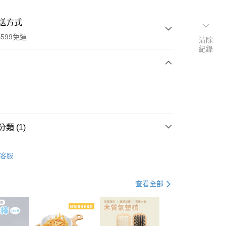
送方式
599免運
清除
紀錄
次付款
付款
類 (1)
手足護理
客服
查看全部