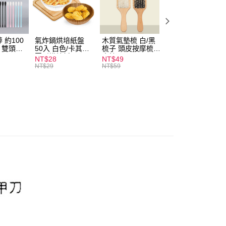
付款
0，滿NT$599(含以上)免運費
 約100
氣炸鍋烘培紙盤
木質氣墊梳 白/黑
素面船型襪 22-
扒 雙頭棉
50入 白色/卡其色
梳子 頭皮按摩梳
27cm 基本款 黑/
家取貨
圓形烘焙紙
木梳
灰/白 短襪 船襪 
NT$28
NT$49
NT$9
0，滿NT$599(含以上)免運費
襪 黑襪
NT$29
NT$59
付款
0，滿NT$599(含以上)免運費
1取貨
0，滿NT$599(含以上)免運費
20，滿NT$1,999(含以上)免運費