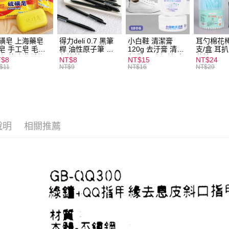
運送方式
全家取貨
每筆NT$6
磺皂 上海藥皂
得力deli 0.7 黑筆
小白鞋 清潔膏
耳勺棉花棒
皂 手工皂 毛囊
桿 油性原子筆 黑
120g 去汙膏 清潔
支/盒 耳
付款後全
 抑菌除蟎 清潔
色筆芯 S304
劑 鞋子 去汙漬 白
花棒
T$8
NT$8
NT$15
NT$24
每筆NT$6
膚 去油去痘 寵
皮鞋 鞋油
$11
NT$9
NT$16
NT$29
皮膚病 狗狗貓咪
7-11取貨
每筆NT$6
付款後7-1
說明
相關推薦
每筆NT$6
宅配
每筆NT$1