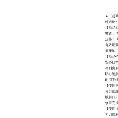
▲【超
超過5
【商品
材質： 
規格： 
有效期間
原產地：
【商品
安心日
專利尖
貼心附
耐用不
【使用
修剪前
以斜口
修剪完
【使用
刀刃鋒