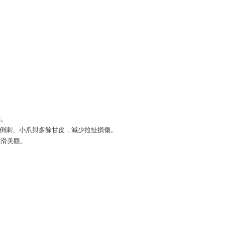
感。
的倒刺、小爪與多餘甘皮，減少拉扯損傷。
平滑美觀。