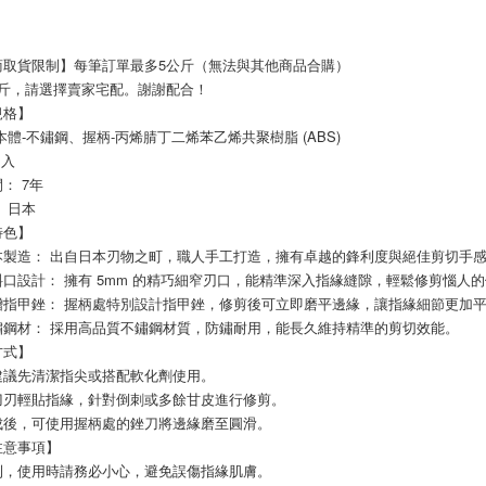
商取貨限制】每筆訂單最多5公斤（無法與其他商品合購）
公斤，請選擇賣家宅配。謝謝配合！
規格】
本體-不鏽鋼、握柄-丙烯腈丁二烯苯乙烯共聚樹脂 (ABS)
1入
： 7年
 日本
特色】
本製造： 出自日本刃物之町，職人手工打造，擁有卓越的鋒利度與絕佳剪切手
斜口設計： 擁有 5mm 的精巧細窄刃口，能精準深入指緣縫隙，輕鬆修剪惱人
贈指甲銼： 握柄處特別設計指甲銼，修剪後可立即磨平邊緣，讓指緣細節更加
鏽鋼材： 採用高品質不鏽鋼材質，防鏽耐用，能長久維持精準的剪切效能。
方式】
建議先清潔指尖或搭配軟化劑使用。
刀刃輕貼指緣，針對倒刺或多餘甘皮進行修剪。
成後，可使用握柄處的銼刀將邊緣磨至圓滑。
注意事項】
利，使用時請務必小心，避免誤傷指緣肌膚。