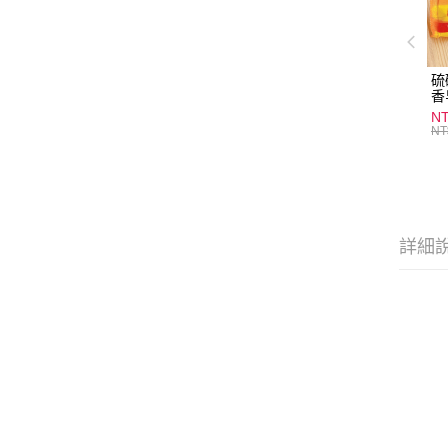
硫
香
炎
N
護
NT
物
詳細