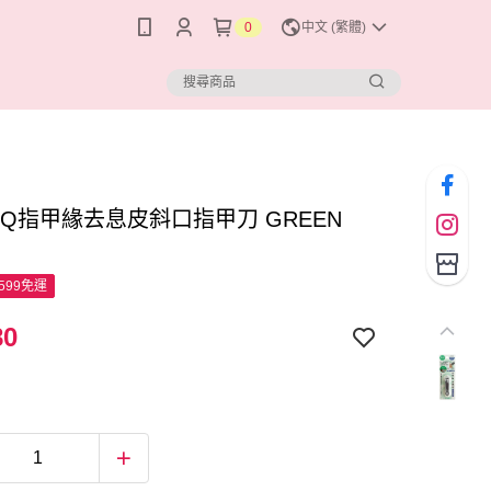
0
中文 (繁體)
QQ指甲緣去息皮斜口指甲刀 GREEN
599免運
80