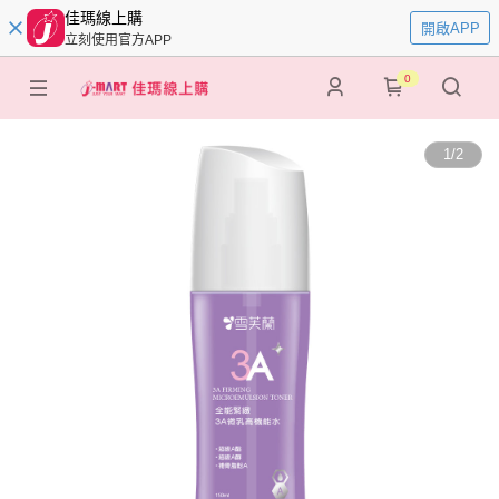
佳瑪線上購
開啟APP
立刻使用官方APP
0
1
/
2