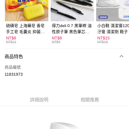
Apple Pay
街口支付
悠遊付
硫磺皂 上海藥皂 香皂
得力deli 0.7 黑筆桿 油
小白鞋 清潔膏120
手工皂 毛囊炎 抑菌除
性原子筆 黑色筆芯
汙膏 清潔劑 鞋子
ATM付款
蟎 清潔護膚 去油去痘
S304
漬 白皮鞋 鞋油
NT$8
NT$8
NT$15
NT$11
NT$9
NT$16
寵物皮膚病 狗狗貓咪
運送方式
商品特色
全家取貨付款
每筆NT$60，滿NT$599(含以上)免運費
商品編號
11831973
付款後全家取貨
每筆NT$60，滿NT$599(含以上)免運費
7-11取貨付款
詳細說明
相關推薦
每筆NT$60，滿NT$599(含以上)免運費
付款後7-11取貨
每筆NT$60，滿NT$599(含以上)免運費