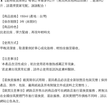
▲【超商取貨限制】每筆訂單最多5公斤（無法與其他商品合購），超過5公
斤，請選擇賣家宅配。謝謝配合！
 【商品規格】150ml (產地：台灣)
 【保存期限】3年 (未開封)
 【商品特色】
抗老抗痕，彈力緊緻，再現年輕時光
 【使用方式】
早晚清潔後，取適量倒於掌心或化妝棉，輕拍全臉至吸收。
 【注意事項】
 ˙本產品含活性成分，初次使用若有微熱感屬正常現象。
 ˙若皮膚出現異常紅腫，請停止使用並諮詢皮膚科醫師。
 【退換貨服務】鑑賞期非試用期，退回產品必須是全新狀態且包裝完整 ( 保持
產品、附件、包裝、廠商紙箱及所有附隨文件或資料之完整性 ) 。
 【購買注意事項】網路店所售出的商品僅可在網路店進行退換貨服務，將無法
在全國佳瑪實體門市進行退換貨、退款服務。若與實體門市價格不同時，請以
網站公告為主。