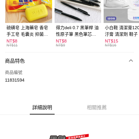
Apple Pay
街口支付
悠遊付
硫磺皂 上海藥皂 香皂
得力deli 0.7 黑筆桿 油
小白鞋 清潔膏120
手工皂 毛囊炎 抑菌除
性原子筆 黑色筆芯
汙膏 清潔劑 鞋子
ATM付款
蟎 清潔護膚 去油去痘
S304
漬 白皮鞋 鞋油
NT$8
NT$8
NT$15
NT$11
NT$9
NT$16
寵物皮膚病 狗狗貓咪
運送方式
商品特色
全家取貨付款
每筆NT$60，滿NT$599(含以上)免運費
商品編號
11831594
付款後全家取貨
每筆NT$60，滿NT$599(含以上)免運費
7-11取貨付款
詳細說明
相關推薦
每筆NT$60，滿NT$599(含以上)免運費
付款後7-11取貨
每筆NT$60，滿NT$599(含以上)免運費