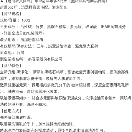
▲【超商取貨限制】每筆訂單最多5公斤（無法與其他商品合購）
超過5公斤，請選擇賣家宅配。謝謝配合！
【商品規格】
規格/容量： 100g
主要成分： 活性碳、竹炭、黑曜石精萃、多元醇、玻尿酸、IPMP抗菌成分
（詳細全成分如包裝所示）
產品用途： 清潔臉部肌膚
有效期間/保存方法： 三年，請置於陰涼處，避免陽光直射
原產地： 台灣
製造業者名稱： 盛香堂股份有限公司
【商品特色】
全新升級 黑淨化： 新添加黑曜石精萃，富含微量元素與礦物質，提供臉部保
濕力，維持肌膚水份平衡，喚醒男人肌膚原生力。
激淨雙重碳元素： 採用極細多微孔分子的 微米碳結構，深度全面吸附毛孔髒
污、減去油光，達到深層淨化效果。
吸油吸髒再鎖水： 結合多元醇與玻尿酸保濕成分，洗淨控油同步鎖水，讓肌膚
洗後乾淨舒爽、洗淨不缺水。
【使用方式】
先將臉部肌膚打濕。
取適量洗面乳於手中，加水搓揉出細緻泡沫。
將泡沫均勻於臉部充分按摩清洁，最後再以清水徹底洗淨即可。