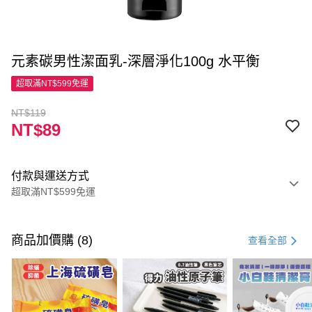
元素碳男性潔面乳-深層淨化100g 水平衡
超取滿NT$599免運
NT$119
NT$89
付款與運送方式
超取滿NT$599免運
付款方式
信用卡一次付款
商品加價購 (8)
查看全部
超商取貨付款
LINE Pay