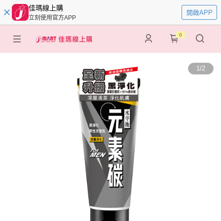
佳瑪線上購
開啟APP
立刻使用官方APP
0
1
/
2