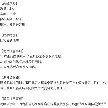
【商品規格】
數量：2入
產地：台灣
保存期限：10年
用途：液體分裝用
【商品特色】
輕巧便於攜帶
【使用注意事項】
1. 本產品僅供外用,請置於孩童不易取得之處。
2. 請勿裝強酸類或揮發性液體。
3. 避免靠近高溫及火源處。
【退換貨服務】
鑑賞期非試用期，退回產品必須是全新狀態且包裝完整 ( 保持產品、附件、包
裝、廠商紙箱及所有附隨文件或資料之完整性 ) 。
【購買注意事項】
網路店所售出的商品僅可在網路店進行退換貨服務，將無法在全國佳瑪實體門