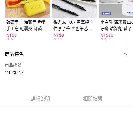
街口支付
悠遊付
硫磺皂 上海藥皂 香皂
得力deli 0.7 黑筆桿 油
小白鞋 清潔膏120
手工皂 毛囊炎 抑菌除
性原子筆 黑色筆芯
汙膏 清潔劑 鞋子
ATM付款
蟎 清潔護膚 去油去痘
S304
漬 白皮鞋 鞋油
NT$8
NT$8
NT$15
NT$11
NT$9
NT$16
寵物皮膚病 狗狗貓咪
運送方式
商品特色
全家取貨付款
每筆NT$60，滿NT$599(含以上)免運費
商品編號
11823217
付款後全家取貨
每筆NT$60，滿NT$599(含以上)免運費
7-11取貨付款
詳細說明
相關推薦
每筆NT$60，滿NT$599(含以上)免運費
付款後7-11取貨
每筆NT$60，滿NT$599(含以上)免運費
宅配