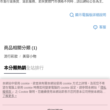
市進行退換貨、退款服務。若與實體門市價格不同時，請以網站公告為主。
顯示電腦版詳細說明
客服
商品相關分類 (1)
流行彩妝
美容小物
本分類熱銷
全站排行
本網站中使用 cookie，欲查詢有關本網站使用 cookie 方式之詳情，及若您不希
熱門標籤
望在電腦上使用 cookie 時應如何變更電腦的 cookie 設定，請參閱本網站「
隱私
權條款
」之 Cookie 聲明。您繼續使用本網站即表示您同意本公司得按本網站使
用條款之 Cookie 聲明使用 cookie。
了解更多 >