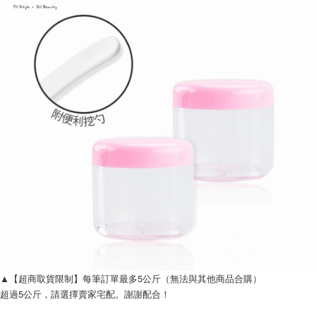
▲【超商取貨限制】每筆訂單最多5公斤（無法與其他商品合購）
超過5公斤，請選擇賣家宅配。謝謝配合！