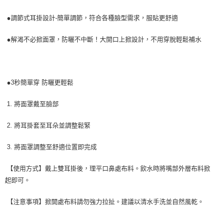
●調節式耳掛設計-簡單調節，符合各種臉型需求，服貼更舒適
●解渴不必掀面罩，防曬不中斷！大開口上掀設計，不用穿脫輕鬆補水
●3秒簡單穿 防曬更輕鬆
1. 將面罩戴至臉部
2. 將耳掛套至耳朵並調整鬆緊
3. 將面罩調整至舒適位置即完成
【使用方式】戴上雙耳掛後，理平口鼻處布料。飲水時將嘴部外層布料掀
起即可。
【注意事項】掀開處布料請勿強力拉扯。建議以清水手洗並自然風乾。