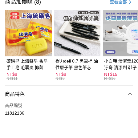
信用卡一次付款
商品加價購 (8)
查看全部
超商取貨付款
LINE Pay
Apple Pay
街口支付
悠遊付
硫磺皂 上海藥皂 香皂
得力deli 0.7 黑筆桿 油
小白鞋 清潔膏120
手工皂 毛囊炎 抑菌除
性原子筆 黑色筆芯
汙膏 清潔劑 鞋子
ATM付款
蟎 清潔護膚 去油去痘
S304
漬 白皮鞋 鞋油
NT$8
NT$8
NT$15
NT$11
NT$9
NT$16
寵物皮膚病 狗狗貓咪
運送方式
商品特色
全家取貨付款
每筆NT$60，滿NT$599(含以上)免運費
商品編號
11812136
付款後全家取貨
每筆NT$60，滿NT$599(含以上)免運費
7-11取貨付款