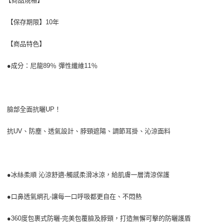
【商品規格】
【保存期限】10年
【商品特色】
●成分：尼龍89％ 彈性纖維11％
臉部全面抗曬UP！
抗UV、防塵、透氣設計、脖頸遮陽、調節耳掛、沁涼面料
●冰絲柔順 沁涼舒適-觸感柔滑冰涼，給肌膚一層清涼保護
●口鼻透氣網孔-讓每一口呼吸都更自在、不悶熱
●360度包裹式防曬-完美包覆臉及脖頸，打造無懈可擊的防曬護盾