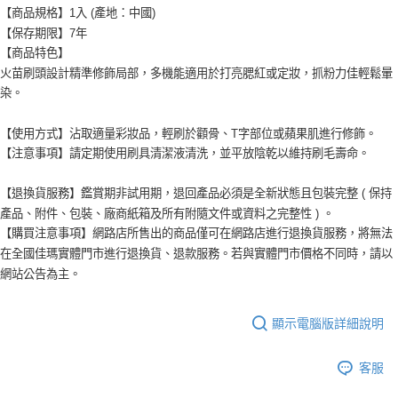
【商品規格】1入 (產地：中國)
【保存期限】7年
【商品特色】
火苗刷頭設計精準修飾局部，多機能適用於打亮腮紅或定妝，抓粉力佳輕鬆暈
染。
【使用方式】沾取適量彩妝品，輕刷於顴骨、T字部位或蘋果肌進行修飾。
【注意事項】請定期使用刷具清潔液清洗，並平放陰乾以維持刷毛壽命。
【退換貨服務】鑑賞期非試用期，退回產品必須是全新狀態且包裝完整 ( 保持
產品、附件、包裝、廠商紙箱及所有附隨文件或資料之完整性 ) 。
【購買注意事項】網路店所售出的商品僅可在網路店進行退換貨服務，將無法
在全國佳瑪實體門市進行退換貨、退款服務。若與實體門市價格不同時，請以
網站公告為主。
顯示電腦版詳細說明
客服