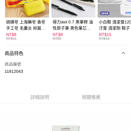
街口支付
悠遊付
硫磺皂 上海藥皂 香皂
得力deli 0.7 黑筆桿 油
小白鞋 清潔膏120
手工皂 毛囊炎 抑菌除
性原子筆 黑色筆芯
汙膏 清潔劑 鞋子
ATM付款
蟎 清潔護膚 去油去痘
S304
漬 白皮鞋 鞋油
NT$8
NT$8
NT$15
NT$11
NT$9
NT$16
寵物皮膚病 狗狗貓咪
運送方式
商品特色
全家取貨付款
每筆NT$60，滿NT$599(含以上)免運費
商品編號
11812043
付款後全家取貨
每筆NT$60，滿NT$599(含以上)免運費
7-11取貨付款
詳細說明
相關推薦
每筆NT$60，滿NT$599(含以上)免運費
付款後7-11取貨
每筆NT$60，滿NT$599(含以上)免運費
宅配