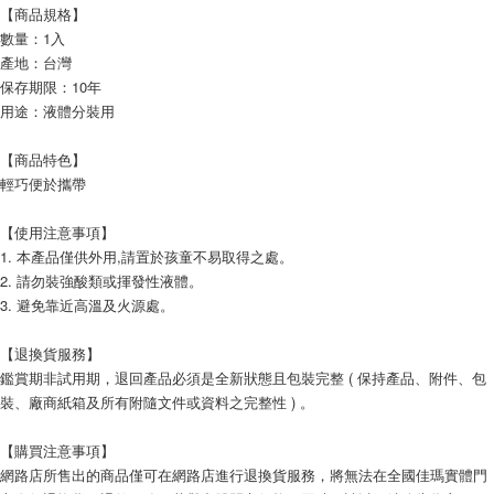
【商品規格】
數量：1入
產地：台灣
保存期限：10年
用途：液體分裝用
【商品特色】
輕巧便於攜帶
【使用注意事項】
1. 本產品僅供外用,請置於孩童不易取得之處。
2. 請勿裝強酸類或揮發性液體。
3. 避免靠近高溫及火源處。
【退換貨服務】
鑑賞期非試用期，退回產品必須是全新狀態且包裝完整 ( 保持產品、附件、包
裝、廠商紙箱及所有附隨文件或資料之完整性 ) 。
【購買注意事項】
網路店所售出的商品僅可在網路店進行退換貨服務，將無法在全國佳瑪實體門