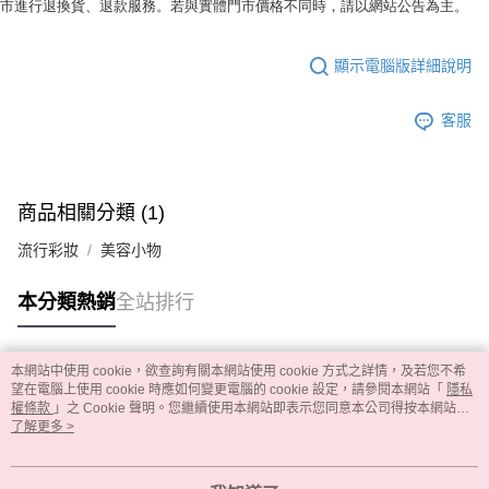
市進行退換貨、退款服務。若與實體門市價格不同時，請以網站公告為主。
顯示電腦版詳細說明
客服
商品相關分類 (1)
流行彩妝
美容小物
本分類熱銷
全站排行
本網站中使用 cookie，欲查詢有關本網站使用 cookie 方式之詳情，及若您不希
熱門標籤
望在電腦上使用 cookie 時應如何變更電腦的 cookie 設定，請參閱本網站「
隱私
權條款
」之 Cookie 聲明。您繼續使用本網站即表示您同意本公司得按本網站使
用條款之 Cookie 聲明使用 cookie。
了解更多 >