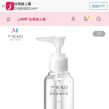
佳瑪線上購
開啟APP
立刻使用官方APP
0
1
/
2