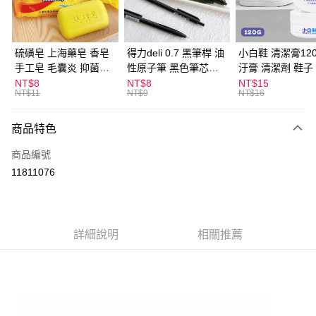
街口支付
悠遊付
硫磺皂 上海藥皂 香皂
得力deli 0.7 黑筆桿 油
小白鞋 清潔膏120
手工皂 毛囊炎 抑菌除
性原子筆 黑色筆芯
汙膏 清潔劑 鞋子
ATM付款
蟎 清潔護膚 去油去痘
S304
漬 白皮鞋 鞋油
NT$8
NT$8
NT$15
NT$11
NT$9
NT$16
寵物皮膚病 狗狗貓咪
運送方式
商品特色
全家取貨付款
每筆NT$60，滿NT$599(含以上)免運費
商品編號
11811076
付款後全家取貨
每筆NT$60，滿NT$599(含以上)免運費
7-11取貨付款
詳細說明
相關推薦
每筆NT$60，滿NT$599(含以上)免運費
付款後7-11取貨
每筆NT$60，滿NT$599(含以上)免運費
宅配