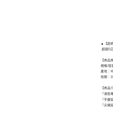
▲【超
超過5
【商品
規格/容
產地：
效期：1
【商品
『液態
『手握
『尖端