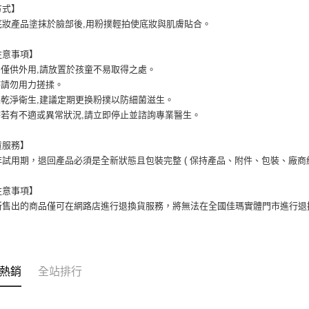
方式】
底妝產品塗抹於臉部後,用粉撲輕拍使底妝與肌膚貼合。
注意事項】
品僅供外用,請放置於孩童不易取得之處。
時請勿用力搓揉。
保乾淨衛生,建議定期更换粉撲以防細菌滋生。
時若有不適或異常狀況,請立即停止並諮詢專業醫生。
貨服務】
試用期，退回產品必須是全新狀態且包裝完整 ( 保持產品、附件、包裝、廠商紙
注意事項】
所售出的商品僅可在網路店進行退換貨服務，將無法在全國佳瑪實體門市進行退
熱銷
全站排行