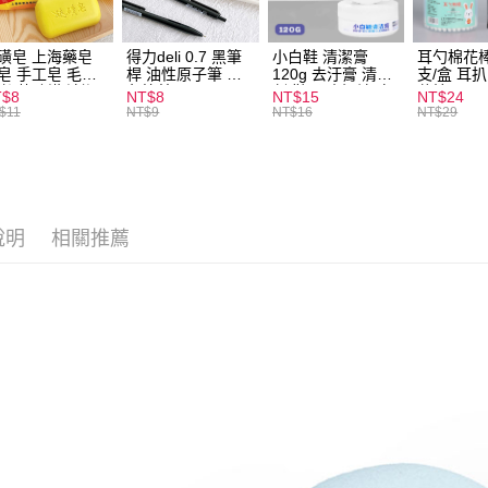
全家取貨
每筆NT$6
磺皂 上海藥皂
得力deli 0.7 黑筆
小白鞋 清潔膏
耳勺棉花棒
皂 手工皂 毛囊
桿 油性原子筆 黑
120g 去汙膏 清潔
支/盒 耳
付款後全
 抑菌除蟎 清潔
色筆芯 S304
劑 鞋子 去汙漬 白
花棒
T$8
NT$8
NT$15
NT$24
每筆NT$6
膚 去油去痘 寵
皮鞋 鞋油
$11
NT$9
NT$16
NT$29
皮膚病 狗狗貓咪
7-11取貨
每筆NT$6
付款後7-1
說明
相關推薦
每筆NT$6
宅配
每筆NT$1