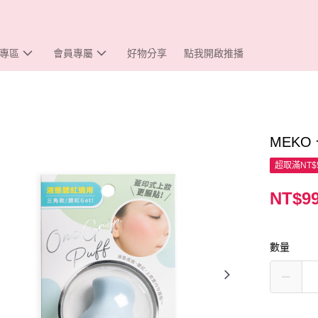
專區
會員專屬
好物分享
點我開啟推播
MEKO
超取滿NT$
NT$9
數量