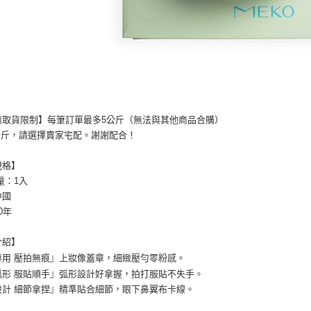
商取貨限制】每筆訂單最多5公斤（無法與其他商品合購）
公斤，請選擇賣家宅配。謝謝配合！
規格】
量：1入
中國
0年
介紹】
專用 壓拍無痕』上妝像蓋章，細緻壓勻零粉感。
弧形 服貼順手』弧形設計好拿握，拍打服貼不失手。
設計 細節拿捏』精準貼合細節，眼下鼻翼布卡線。