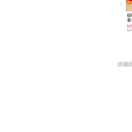
硫
香
炎
N
護
NT
物
詳細