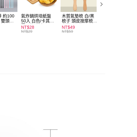
付款
0，滿NT$599(含以上)免運費
 約100
氣炸鍋烘培紙盤
木質氣墊梳 白/黑
素面船型襪 22-
扒 雙頭棉
50入 白色/卡其色
梳子 頭皮按摩梳
27cm 基本款 黑/
家取貨
圓形烘焙紙
木梳
灰/白 短襪 船襪 
NT$28
NT$49
NT$9
0，滿NT$599(含以上)免運費
襪 黑襪
NT$29
NT$59
付款
0，滿NT$599(含以上)免運費
1取貨
0，滿NT$599(含以上)免運費
20，滿NT$1,999(含以上)免運費