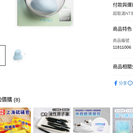
付款與運
超取滿NT$
付款方式
商品特色
信用卡一
商品編號
11811006
超商取貨
LINE Pay
商品相關分
Apple Pay
流行彩妝
分享
街口支付
悠遊付
價購 (8)
ATM付款
運送方式