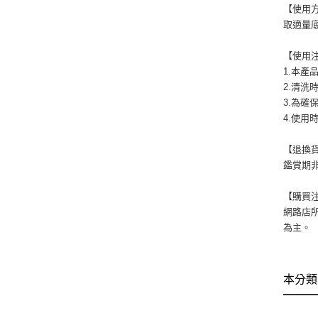
【使用
取適量
【使用
1.本產
2.清洗
3.為確
4.使用
【退換
鑑賞期非
【購買
網路店
為主。
本分類