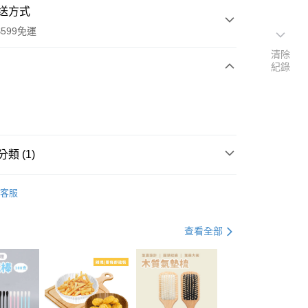
送方式
599免運
清除
紀錄
次付款
付款
類 (1)
美容小物
客服
查看全部