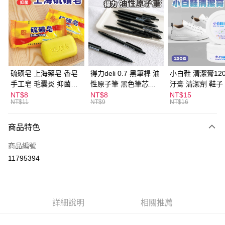
LINE Pay
Apple Pay
街口支付
悠遊付
硫磺皂 上海藥皂 香皂
得力deli 0.7 黑筆桿 油
小白鞋 清潔膏120
手工皂 毛囊炎 抑菌除
性原子筆 黑色筆芯
汙膏 清潔劑 鞋子
ATM付款
蟎 清潔護膚 去油去痘
S304
漬 白皮鞋 鞋油
NT$8
NT$8
NT$15
NT$11
NT$9
NT$16
寵物皮膚病 狗狗貓咪
運送方式
商品特色
全家取貨付款
每筆NT$60，滿NT$599(含以上)免運費
商品編號
11795394
付款後全家取貨
每筆NT$60，滿NT$599(含以上)免運費
7-11取貨付款
詳細說明
相關推薦
每筆NT$60，滿NT$599(含以上)免運費
付款後7-11取貨