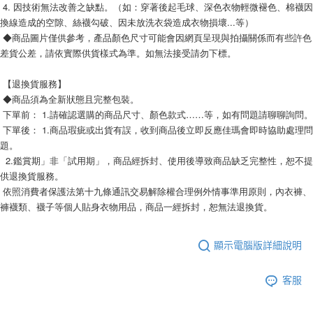
 4. 因技術無法改善之缺點。（如：穿著後起毛球、深色衣物輕微褪色、棉襪因
換線造成的空隙、絲襪勾破、因未放洗衣袋造成衣物損壞...等）
 ◆商品圖片僅供參考，產品顏色尺寸可能會因網頁呈現與拍攝關係而有些許色
差貨公差，請依實際供貨樣式為準。如無法接受請勿下標。
 【退換貨服務】
 ◆商品須為全新狀態且完整包裝。
 下單後： 1.商品瑕疵或出貨有誤，收到商品後立即反應佳瑪會即時協助處理問
題。
  2.鑑賞期」非「試用期」，商品經拆封、使用後導致商品缺乏完整性，恕不提
供退換貨服務。 
 依照消費者保護法第十九條通訊交易解除權合理例外情事準用原則，內衣褲、
褲襪類、襪子等個人貼身衣物用品，商品一經拆封，恕無法退換貨。
顯示電腦版詳細說明
客服