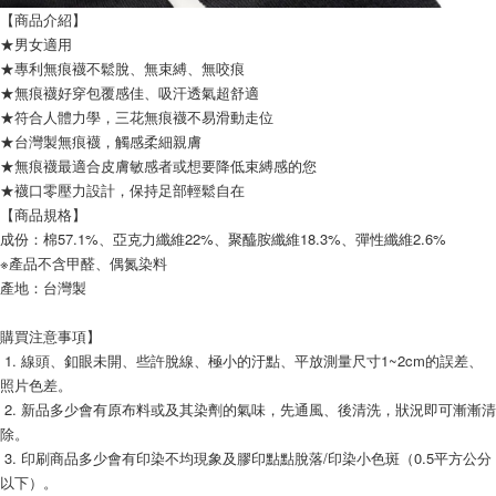
【商品介紹】
★男女適用
★專利無痕襪不鬆脫、無束縛、無咬痕 
★無痕襪好穿包覆感佳、吸汗透氣超舒適 
★符合人體力學，三花無痕襪不易滑動走位
★台灣製無痕襪，觸感柔細親膚
★無痕襪最適合皮膚敏感者或想要降低束縛感的您
★襪口零壓力設計，保持足部輕鬆自在
【商品規格】
成份：棉57.1%、亞克力纖維22%、聚醯胺纖維18.3%、彈性纖維2.6%
※產品不含甲醛、偶氮染料
產地：台灣製
購買注意事項】
 1. 線頭、釦眼未開、些許脫線、極小的汙點、平放測量尺寸1~2cm的誤差、
照片色差。
 2. 新品多少會有原布料或及其染劑的氣味，先通風、後清洗，狀況即可漸漸清
除。
 3. 印刷商品多少會有印染不均現象及膠印點點脫落/印染小色斑（0.5平方公分
以下）。