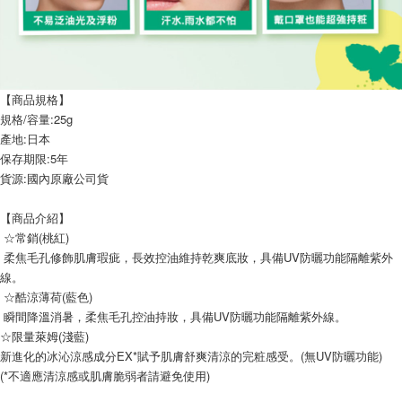
【商品規格】
規格/容量:25g
產地:日本
保存期限:5年
貨源:國內原廠公司貨
【商品介紹】
 ☆常銷(桃紅)
 柔焦毛孔修飾肌膚瑕疵，長效控油維持乾爽底妝，具備UV防曬功能隔離紫外
線。
 ☆酷涼薄荷(藍色)
 瞬間降溫消暑，柔焦毛孔控油持妝，具備UV防曬功能隔離紫外線。
☆限量萊姆(淺藍)
新進化的冰沁涼感成分EX*賦予肌膚舒爽清涼的完粧感受。(無UV防曬功能)
(*不適應清涼感或肌膚脆弱者請避免使用)