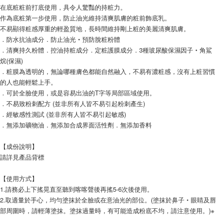
在底粧粧前打底使用，具令人驚豔的持粧力。
作為底粧第一步使用，防止油光維持清爽肌膚的粧前飾底乳。
不易顯得粧感厚重的輕盈質地，長時間維持剛上粧的美麗清爽肌膚。
．防水抗油成分．防止油光‧預防脫粧粉體
．清爽持久粉體．控油持粧成分．定粧護膜成分．3種玻尿酸保濕因子‧角鯊
烷(保濕)
．粧膜為透明的，無論哪種膚色都能自然融入，不易有濃粧感，沒有上粧習慣
的人也能輕鬆上手。
．可於全臉使用，或是容易出油的T字等局部區域使用。
．不易致粉刺配方 (並非所有人皆不易引起粉刺產生)
．經敏感性測試 (並非所有人皆不易引起敏感)
．無添加礦物油．無添加合成界面活性劑．無添加香料
【成份說明】
請詳見產品背標
【使用方式】
1.請務必上下搖晃直至聽到喀喀聲後再搖5-6次後使用。
2.取適量於手心，均勻塗抹於全臉或在意油光的部位。(塗抹於鼻子‧眼睛及唇
部周圍時，請輕薄塗抹。塗抹過量時，有可能造成粉底不均，請注意使用。)※