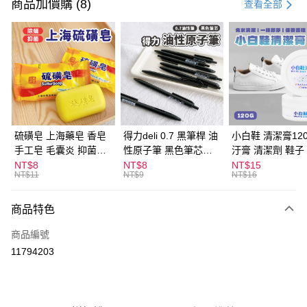
信用卡一次付款
商品加價購 (8)
查看全部
超商取貨付款
LINE Pay
Apple Pay
街口支付
悠遊付
硫磺皂 上海藥皂 香皂
得力deli 0.7 黑筆桿 油
小白鞋 清潔膏120
手工皂 毛囊炎 抑菌除
性原子筆 黑色筆芯
汙膏 清潔劑 鞋子
ATM付款
蟎 清潔護膚 去油去痘
S304
漬 白皮鞋 鞋油
NT$8
NT$8
NT$15
NT$11
NT$9
NT$16
寵物皮膚病 狗狗貓咪
運送方式
商品特色
全家取貨付款
每筆NT$60，滿NT$599(含以上)免運費
商品編號
11794203
付款後全家取貨
每筆NT$60，滿NT$599(含以上)免運費
7-11取貨付款