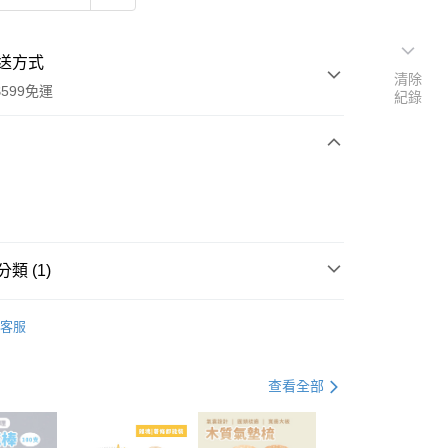
送方式
清除
599免運
紀錄
次付款
付款
類 (1)
精華液
客服
查看全部