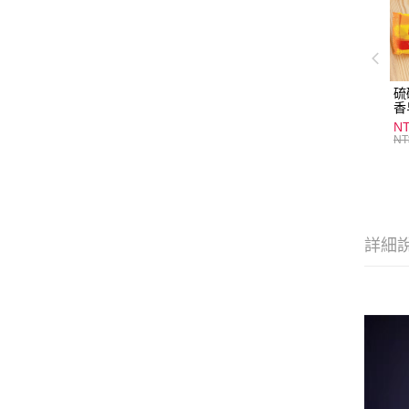
硫
香
炎
N
護
NT
物
詳細