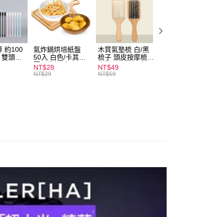
付款
0，滿NT$599(含以上)免運費
 約100
氣炸鍋烘培紙盤
木質氣墊梳 白/黑
素面船型襪 22-
扒 雙頭棉
50入 白色/卡其色
梳子 頭皮按摩梳
27cm 基本款 黑/
家取貨
圓形烘焙紙
木梳
灰/白 短襪 船襪 
NT$28
NT$49
NT$9
0，滿NT$599(含以上)免運費
襪 黑襪
NT$29
NT$59
付款
0，滿NT$599(含以上)免運費
1取貨
0，滿NT$599(含以上)免運費
20，滿NT$1,999(含以上)免運費