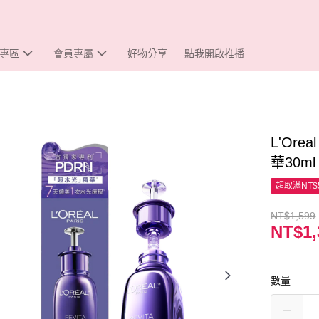
專區
會員專屬
好物分享
點我開啟推播
L'Ore
華30ml
超取滿NT$
NT$1,599
NT$1,
數量