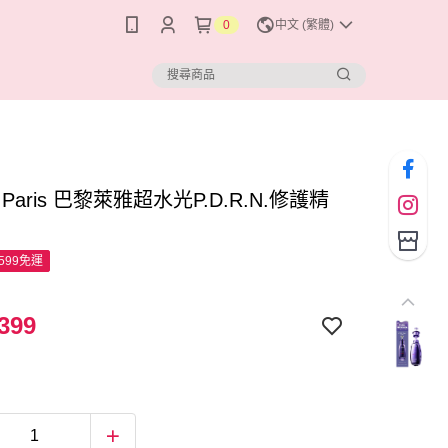
0
中文 (繁體)
al Paris 巴黎萊雅超水光P.D.R.N.修護精
599免運
399