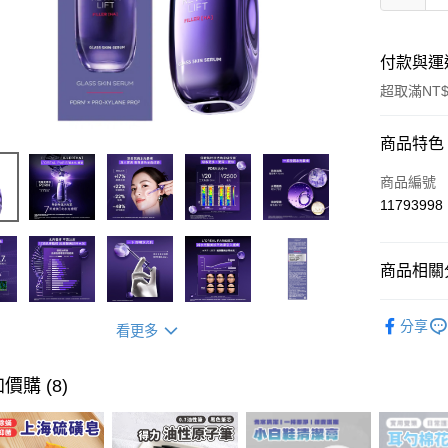
付款與運
超取滿NT$
付款方式
商品特色
信用卡一
商品編號
11793998
超商取貨
LINE Pay
商品相關分
Apple Pay
臉部保養
分享
街口支付
看更多
悠遊付
價購 (8)
ATM付款