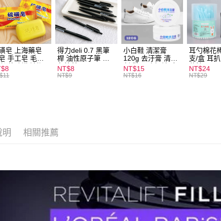
運送方式
全家取貨
每筆NT$6
磺皂 上海藥皂
得力deli 0.7 黑筆
小白鞋 清潔膏
耳勺棉花棒
皂 手工皂 毛囊
桿 油性原子筆 黑
120g 去汙膏 清潔
支/盒 耳
付款後全
 抑菌除蟎 清潔
色筆芯 S304
劑 鞋子 去汙漬 白
花棒
T$8
NT$8
NT$15
NT$24
每筆NT$6
膚 去油去痘 寵
皮鞋 鞋油
$11
NT$9
NT$16
NT$29
皮膚病 狗狗貓咪
7-11取貨
每筆NT$6
付款後7-1
說明
相關推薦
每筆NT$6
宅配
每筆NT$1