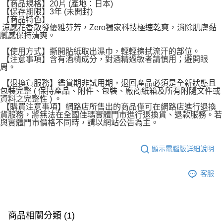
【商品規格】20片 (產地：日本)
【保存期限】3年 (未開封)
【商品特色】
涼感花香散發優雅芬芳，Zero獨家科技極速乾爽，消除肌膚黏
膩感保持清爽。
【使用方式】撕開貼紙取出濕巾，輕輕擦拭流汗的部位。
【注意事項】含有酒精成分，對酒精過敏者請慎用；避開眼
周。
【退換貨服務】鑑賞期非試用期，退回產品必須是全新狀態且
包裝完整 ( 保持產品、附件、包裝、廠商紙箱及所有附隨文件或
資料之完整性 ) 。
【購買注意事項】網路店所售出的商品僅可在網路店進行退換
貨服務，將無法在全國佳瑪實體門市進行退換貨、退款服務。若
與實體門市價格不同時，請以網站公告為主。
顯示電腦版詳細說明
客服
商品相關分類 (1)