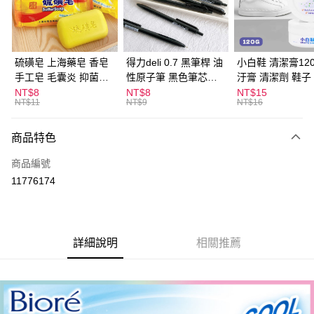
Apple Pay
街口支付
悠遊付
硫磺皂 上海藥皂 香皂
得力deli 0.7 黑筆桿 油
小白鞋 清潔膏120
手工皂 毛囊炎 抑菌除
性原子筆 黑色筆芯
汙膏 清潔劑 鞋子
ATM付款
蟎 清潔護膚 去油去痘
S304
漬 白皮鞋 鞋油
NT$8
NT$8
NT$15
NT$11
NT$9
NT$16
寵物皮膚病 狗狗貓咪
運送方式
商品特色
全家取貨付款
每筆NT$60，滿NT$599(含以上)免運費
商品編號
11776174
付款後全家取貨
每筆NT$60，滿NT$599(含以上)免運費
7-11取貨付款
詳細說明
相關推薦
每筆NT$60，滿NT$599(含以上)免運費
付款後7-11取貨
每筆NT$60，滿NT$599(含以上)免運費