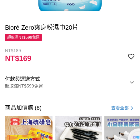
Bioré Zero爽身粉濕巾20片
超取滿NT$599免運
NT$189
NT$169
付款與運送方式
超取滿NT$599免運
付款方式
信用卡一次付款
商品加價購 (8)
查看全部
超商取貨付款
LINE Pay