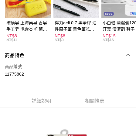
街口支付
悠遊付
硫磺皂 上海藥皂 香皂
得力deli 0.7 黑筆桿 油
小白鞋 清潔膏120
手工皂 毛囊炎 抑菌除
性原子筆 黑色筆芯
汙膏 清潔劑 鞋子
ATM付款
蟎 清潔護膚 去油去痘
S304
漬 白皮鞋 鞋油
NT$8
NT$8
NT$15
NT$11
NT$9
NT$16
寵物皮膚病 狗狗貓咪
運送方式
商品特色
全家取貨付款
每筆NT$60，滿NT$599(含以上)免運費
商品編號
11775862
付款後全家取貨
每筆NT$60，滿NT$599(含以上)免運費
7-11取貨付款
詳細說明
相關推薦
每筆NT$60，滿NT$599(含以上)免運費
付款後7-11取貨
每筆NT$60，滿NT$599(含以上)免運費
宅配