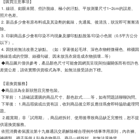
 【購買注意事項】
 1. 線頭、釦眼未開、些許脫線、極小的汙點、平放測量尺寸1~2cm的誤差、
照片色差。
 2. 新品多少會有原布料或及其染劑的氣味，先通風、後清洗，狀況即可漸漸清
除。
 3. 印刷商品多少會有印染不均現象及膠印點點脫落/印染小色斑（0.5平方公分
以下）。
 4. 因技術無法改善之缺點。（如：穿著後起毛球、深色衣物輕微褪色、棉襪因
換線造成的空隙、絲襪勾破、因未放洗衣袋造成衣物損壞...等）
 ◆商品圖片僅供參考，產品顏色尺寸可能會因網頁呈現與拍攝關係而有些許色
差貨公差，請依實際供貨樣式為準。如無法接受請勿下標。
 【退換貨服務】
 ◆商品須為全新狀態且完整包裝。
 下單後： 1.商品瑕疵或出貨有誤，收到商品後立即反應佳瑪會即時協助處理問
題。
  2.鑑賞期」非「試用期」，商品經拆封、使用後導致商品缺乏完整性，恕不提
供退換貨服務。 
 依照消費者保護法第十九條通訊交易解除權合理例外情事準用原則，內衣褲、
褲襪類、襪子等個人貼身衣物用品，商品一經拆封，恕無法退換貨。