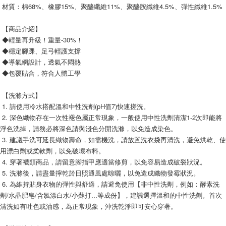
 材質：棉68%、橡膠15%、聚醯纖維11%、聚醯胺纖維4.5%、彈性纖維1.5%
 【商品介紹】
 ◆輕量再升級！重量-30%！
 ◆穩定腳踝、足弓輕護支撐
 ◆導氣網設計，透氣不悶熱
 ◆包覆貼合，符合人體工學
 【洗滌方式】
 1. 請使用冷水搭配溫和中性洗劑(pH值7)快速搓洗。
 2. 深色織物存在一次性褪色屬正常現象，一般使用中性洗劑清潔1-2次即能將
浮色洗掉，請務必將深色請與淺色分開洗滌，以免造成染色。
 3. 建議手洗可延長織物壽命，如需機洗，請放置洗衣袋再清洗，避免烘乾、使
用漂白劑或柔軟劑，以免破壞布料。
 4. 穿著襪類商品，請留意腳指甲應適當修剪，以免容易造成破裂狀況。
 5. 洗滌後，請盡量擰乾於日照通風處晾曬，以免造成織物發霉狀況。
 6. 為維持貼身衣物的彈性與舒適，請避免使用【非中性洗劑，例如：酵素洗
劑/水晶肥皂/含氯漂白水/小蘇打...等成份】，建議選擇溫和的中性洗劑。首次
清洗如有吐色或油感，為正常現象，沖洗乾淨即可安心穿著。