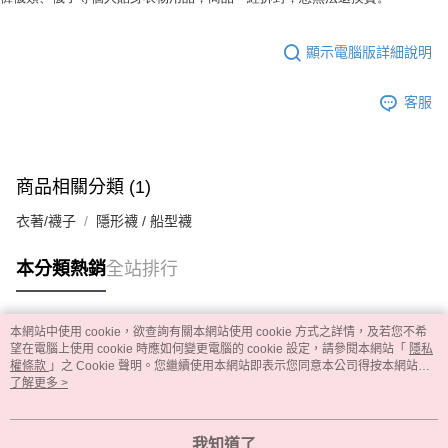
顯示電腦版詳細說明
客服
商品相關分類 (1)
衣著/襪子
隱形襪 / 船型襪
本分類熱銷
全站排行
本網站中使用 cookie，欲查詢有關本網站使用 cookie 方式之詳情，及若您不希
熱門標籤
望在電腦上使用 cookie 時應如何變更電腦的 cookie 設定，請參閱本網站「
隱私
權條款
」之 Cookie 聲明。您繼續使用本網站即表示您同意本公司得按本網站使
用條款之 Cookie 聲明使用 cookie。
了解更多 >
我知道了