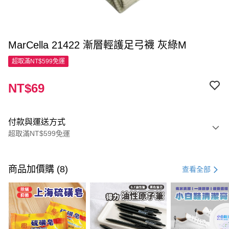
MarCella 21422 漸層輕護足弓襪 灰綠M
超取滿NT$599免運
NT$69
付款與運送方式
超取滿NT$599免運
付款方式
信用卡一次付款
商品加價購 (8)
查看全部
超商取貨付款
LINE Pay
Apple Pay