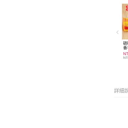
硫
香
炎
N
護
NT
物
詳細