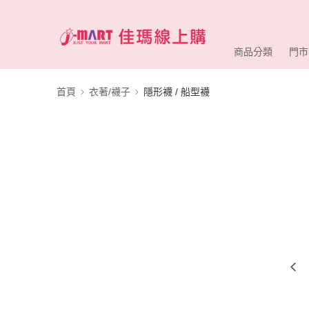
商品分類
門市
首頁
衣著/襪子
隱形襪 / 船型襪