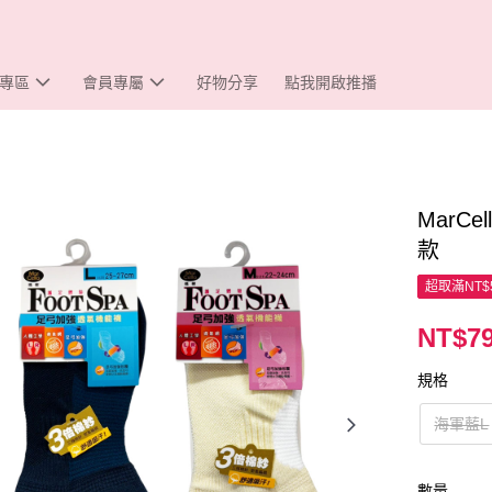
專區
會員專屬
好物分享
點我開啟推播
MarC
款
超取滿NT$
NT$7
規格
海軍藍L
數量