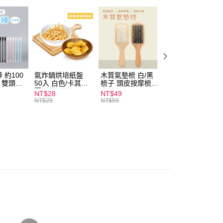
付款
0，滿NT$599(含以上)免運費
 約100
氣炸鍋烘培紙盤
木質氣墊梳 白/黑
素面船型襪 22-
扒 雙頭棉
50入 白色/卡其色
梳子 頭皮按摩梳
27cm 基本款 黑/
家取貨
圓形烘焙紙
木梳
灰/白 短襪 船襪 
NT$28
NT$49
NT$9
0，滿NT$599(含以上)免運費
襪 黑襪
NT$29
NT$59
付款
0，滿NT$599(含以上)免運費
1取貨
0，滿NT$599(含以上)免運費
20，滿NT$1,999(含以上)免運費