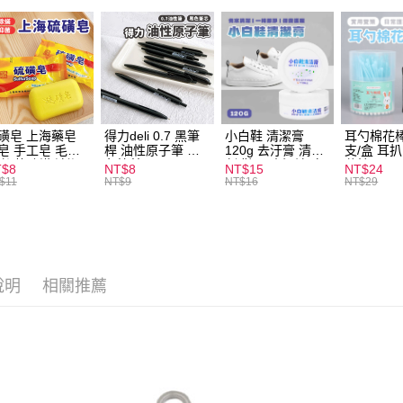
ATM付款
運送方式
全家取貨
每筆NT$6
磺皂 上海藥皂
得力deli 0.7 黑筆
小白鞋 清潔膏
耳勺棉花棒
皂 手工皂 毛囊
桿 油性原子筆 黑
120g 去汙膏 清潔
支/盒 耳
付款後全
 抑菌除蟎 清潔
色筆芯 S304
劑 鞋子 去汙漬 白
花棒
T$8
NT$8
NT$15
NT$24
每筆NT$6
膚 去油去痘 寵
皮鞋 鞋油
$11
NT$9
NT$16
NT$29
皮膚病 狗狗貓咪
7-11取貨
每筆NT$6
付款後7-1
說明
相關推薦
每筆NT$6
宅配
每筆NT$1