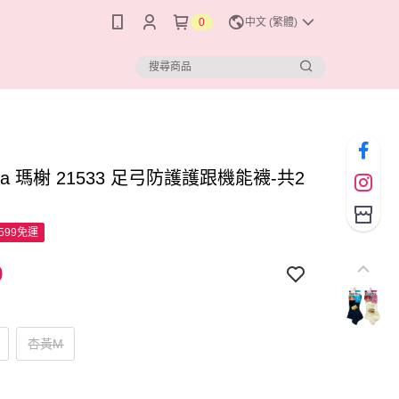
0
中文 (繁體)
ella 瑪榭 21533 足弓防護護跟機能襪-共2
599免運
9
杏黃M