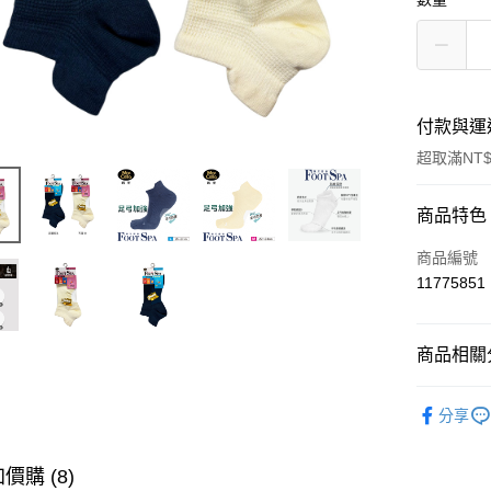
付款與運
超取滿NT$
付款方式
商品特色
信用卡一
商品編號
11775851
超商取貨
LINE Pay
商品相關分
Apple Pay
衣著/襪子
分享
街口支付
悠遊付
價購 (8)