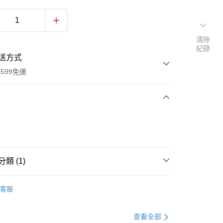
清除
紀錄
送方式
599免運
次付款
付款
類 (1)
隱形襪 / 船型襪
客服
查看全部