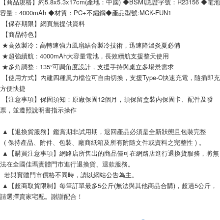
【商品規格】約5.8x5.3x17cm(產地：中國) ◆BSMI認證字號：R23156 ◆電池
容量：4000mAh ◆材質：PC+不鏽鋼◆產品型號:MCK-FUN1
 【保存期限】網頁無提供資料
 【商品特色】
 ★高效製冷 : 高轉速強力風扇結合製冷技術，迅速降溫炎夏必備 
 ★超強續航 : 4000mAh大容量電池，長效續航支援整天使用 
 ★多角調整 : 135°可調角度設計，支援手持與桌立多場景需求
 【使用方式】內建四種風力檔位可自由切換，支援Type-C快速充電，隨插即充
方便快捷
 【注意事項】保固須知：原廠保固12個月，須保留盒裝內保固卡、配件及發
票，並遵照說明書指示操作
 ▲【退換貨服務】鑑賞期非試用期，退回產品必須是全新狀態且包裝完整
  ( 保持產品、附件、包裝、廠商紙箱及所有附隨文件或資料之完整性 ) 。
 ▲【購買注意事項】網路店所售出的商品僅可在網路店進行退換貨服務，將無
法在全國佳瑪實體門市進行退換貨、退款服務。
  若與實體門市價格不同時，請以網站公告為主。
 ▲【超商取貨限制】每筆訂單最多5公斤(無法與其他商品合購)，超過5公斤，
請選擇賣家宅配。謝謝配合！