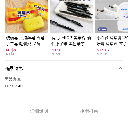
LINE Pay
Apple Pay
街口支付
悠遊付
硫磺皂 上海藥皂 香皂
得力deli 0.7 黑筆桿 油
小白鞋 清潔膏120
手工皂 毛囊炎 抑菌除
性原子筆 黑色筆芯
汙膏 清潔劑 鞋子
ATM付款
蟎 清潔護膚 去油去痘
S304
漬 白皮鞋 鞋油
NT$8
NT$8
NT$15
NT$11
NT$9
NT$16
寵物皮膚病 狗狗貓咪
運送方式
商品特色
全家取貨付款
每筆NT$60，滿NT$599(含以上)免運費
商品編號
11775440
付款後全家取貨
每筆NT$60，滿NT$599(含以上)免運費
7-11取貨付款
詳細說明
相關推薦
每筆NT$60，滿NT$599(含以上)免運費
付款後7-11取貨