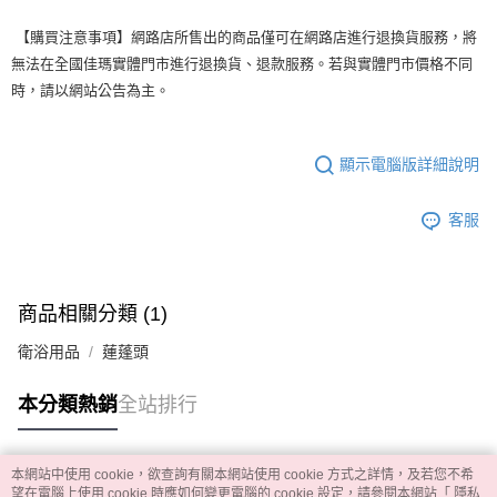
【購買注意事項】網路店所售出的商品僅可在網路店進行退換貨服務，將
無法在全國佳瑪實體門市進行退換貨、退款服務。若與實體門市價格不同
時，請以網站公告為主。
顯示電腦版詳細說明
客服
商品相關分類 (1)
衛浴用品
蓮蓬頭
本分類熱銷
全站排行
本網站中使用 cookie，欲查詢有關本網站使用 cookie 方式之詳情，及若您不希
熱門標籤
望在電腦上使用 cookie 時應如何變更電腦的 cookie 設定，請參閱本網站「
隱私