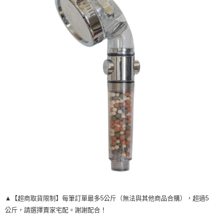
每筆NT$120，滿NT$1,999(含以上)免運費
▲【超商取貨限制】每筆訂單最多5公斤（無法與其他商品合購），超過5
公斤，請選擇賣家宅配。謝謝配合！