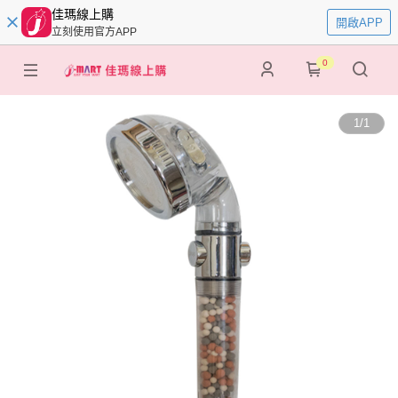
佳瑪線上購
開啟APP
立刻使用官方APP
0
1
/
1