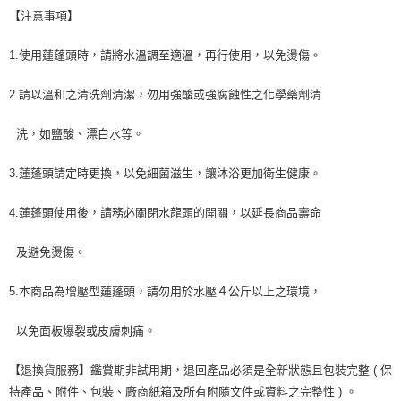
【注意事項】
1.使用蓮蓬頭時，請將水溫調至適溫，再行使用，以免燙傷。
2.請以溫和之清洗劑清潔，勿用強酸或強腐蝕性之化學藥劑清
洗，如鹽酸、漂白水等。
3.蓮蓬頭請定時更換，以免細菌滋生，讓沐浴更加衛生健康。
4.蓮蓬頭使用後，請務必關閉水龍頭的開關，以延長商品壽命
及避免燙傷。
5.本商品為增壓型蓮蓬頭，請勿用於水壓４公斤以上之環境，
以免面板爆裂或皮膚刺痛。
【退換貨服務】鑑賞期非試用期，退回產品必須是全新狀態且包裝完整 ( 保
持產品、附件、包裝、廠商紙箱及所有附隨文件或資料之完整性 ) 。