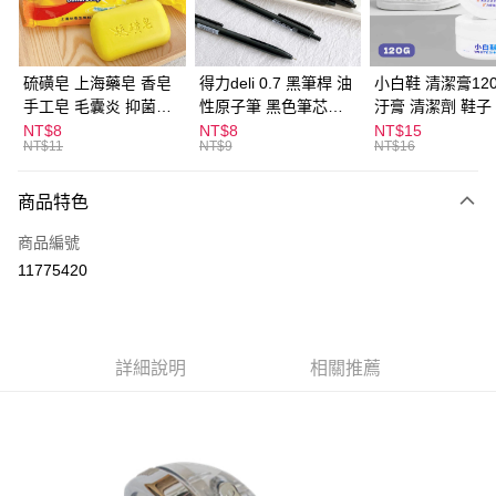
街口支付
悠遊付
硫磺皂 上海藥皂 香皂
得力deli 0.7 黑筆桿 油
小白鞋 清潔膏120
手工皂 毛囊炎 抑菌除
性原子筆 黑色筆芯
汙膏 清潔劑 鞋子
ATM付款
蟎 清潔護膚 去油去痘
S304
漬 白皮鞋 鞋油
NT$8
NT$8
NT$15
NT$11
NT$9
NT$16
寵物皮膚病 狗狗貓咪
運送方式
商品特色
全家取貨付款
每筆NT$60，滿NT$599(含以上)免運費
商品編號
11775420
付款後全家取貨
每筆NT$60，滿NT$599(含以上)免運費
7-11取貨付款
詳細說明
相關推薦
每筆NT$60，滿NT$599(含以上)免運費
付款後7-11取貨
每筆NT$60，滿NT$599(含以上)免運費
宅配