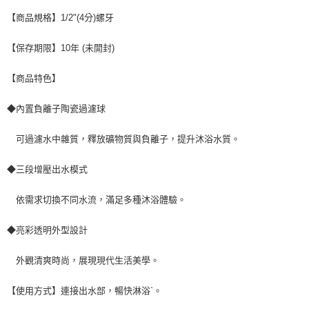
【商品規格】1/2"(4分)螺牙
【保存期限】10年 (未開封)
【商品特色】
◆內置負離子陶瓷過濾球
可過濾水中雜質，釋放礦物質與負離子，提升沐浴水質。
◆三段增壓出水模式
依需求切換不同水流，滿足多種沐浴體驗。
◆亮彩透明外型設計
外觀清爽時尚，展現現代生活美學。
【使用方式】連接出水部，暢快淋浴`。