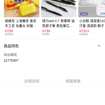
Apple Pay
街口支付
悠遊付
硫磺皂 上海藥皂 香皂
得力deli 0.7 黑筆桿 油
小白鞋 清潔膏120
手工皂 毛囊炎 抑菌除
性原子筆 黑色筆芯
汙膏 清潔劑 鞋子
ATM付款
蟎 清潔護膚 去油去痘
S304
漬 白皮鞋 鞋油
NT$8
NT$8
NT$15
NT$11
NT$9
NT$16
寵物皮膚病 狗狗貓咪
運送方式
商品特色
全家取貨付款
每筆NT$60，滿NT$599(含以上)免運費
商品編號
11775407
付款後全家取貨
每筆NT$60，滿NT$599(含以上)免運費
7-11取貨付款
詳細說明
相關推薦
每筆NT$60，滿NT$599(含以上)免運費
付款後7-11取貨
每筆NT$60，滿NT$599(含以上)免運費