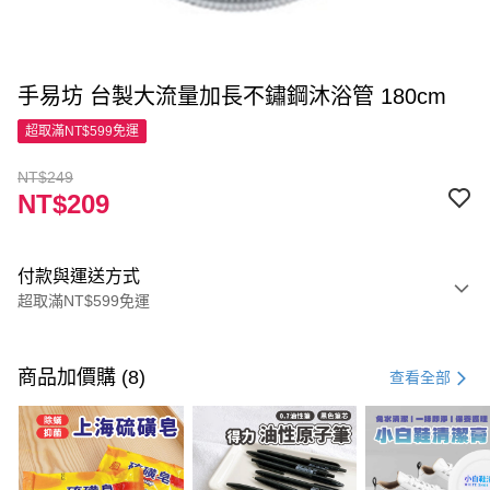
手易坊 台製大流量加長不鏽鋼沐浴管 180cm
超取滿NT$599免運
NT$249
NT$209
付款與運送方式
超取滿NT$599免運
付款方式
信用卡一次付款
商品加價購 (8)
查看全部
超商取貨付款
LINE Pay