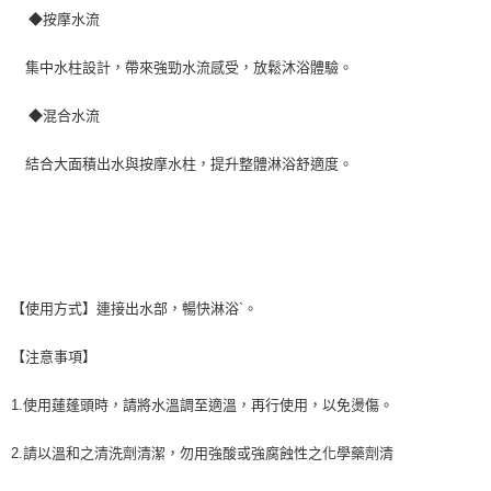
◆按摩水流
集中水柱設計，帶來強勁水流感受，放鬆沐浴體驗。
◆混合水流
結合大面積出水與按摩水柱，提升整體淋浴舒適度。
【使用方式】連接出水部，暢快淋浴`。
【注意事項】
1.使用蓮蓬頭時，請將水溫調至適溫，再行使用，以免燙傷。
2.請以溫和之清洗劑清潔，勿用強酸或強腐蝕性之化學藥劑清