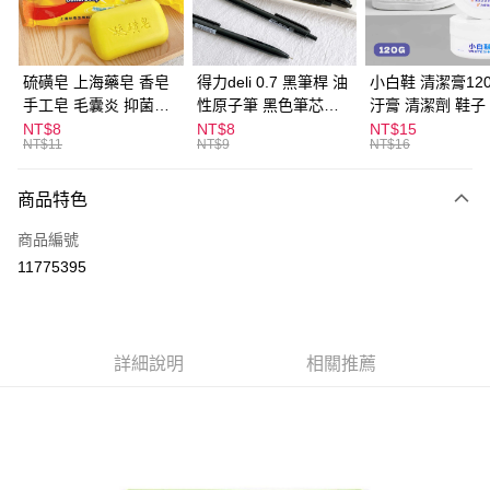
街口支付
悠遊付
硫磺皂 上海藥皂 香皂
得力deli 0.7 黑筆桿 油
小白鞋 清潔膏120
手工皂 毛囊炎 抑菌除
性原子筆 黑色筆芯
汙膏 清潔劑 鞋子
ATM付款
蟎 清潔護膚 去油去痘
S304
漬 白皮鞋 鞋油
NT$8
NT$8
NT$15
NT$11
NT$9
NT$16
寵物皮膚病 狗狗貓咪
運送方式
商品特色
全家取貨付款
每筆NT$60，滿NT$599(含以上)免運費
商品編號
11775395
付款後全家取貨
每筆NT$60，滿NT$599(含以上)免運費
7-11取貨付款
詳細說明
相關推薦
每筆NT$60，滿NT$599(含以上)免運費
付款後7-11取貨
每筆NT$60，滿NT$599(含以上)免運費
宅配