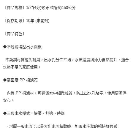
【商品規格】1/2"(4分)螺牙 軟管約150公分
【保存期限】10年 (未開封)
【商品特色】
◆不銹鋼增壓出水面板
不銹鋼材質經久耐用，出水孔分佈平均，水流速度與沖力自然提升，適合
水壓不足的家庭使用。
◆高密度 PP 棉濾芯
內置 PP 棉濾材，可過濾水中細微雜質，防止出水孔堵塞，使用更潔淨
安心。
◆三段出水模式，解壓、舒適、時尚
．增壓一般水流：以最大出水面積體驗，如雨水洗滌的暢快舒適感