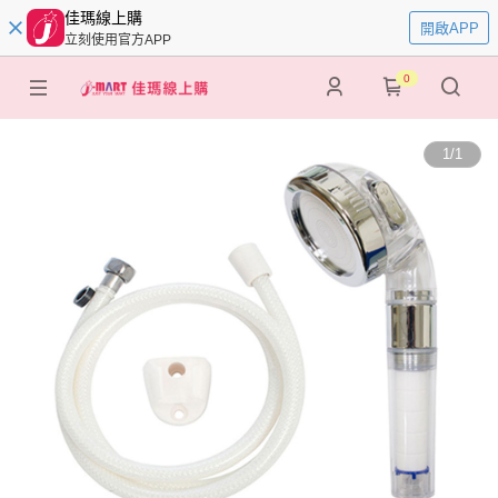
佳瑪線上購
開啟APP
立刻使用官方APP
0
1
/
1