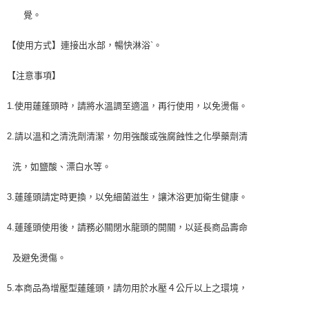
覺。
【使用方式】連接出水部，暢快淋浴`。
【注意事項】
1.使用蓮蓬頭時，請將水溫調至適溫，再行使用，以免燙傷。
2.請以溫和之清洗劑清潔，勿用強酸或強腐蝕性之化學藥劑清
洗，如鹽酸、漂白水等。
3.蓮蓬頭請定時更換，以免細菌滋生，讓沐浴更加衛生健康。
4.蓮蓬頭使用後，請務必關閉水龍頭的開關，以延長商品壽命
及避免燙傷。
5.本商品為增壓型蓮蓬頭，請勿用於水壓４公斤以上之環境，