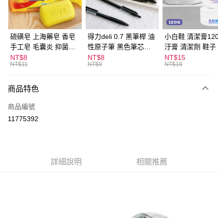
街口支付
悠遊付
硫磺皂 上海藥皂 香皂
得力deli 0.7 黑筆桿 油
小白鞋 清潔膏120
手工皂 毛囊炎 抑菌除
性原子筆 黑色筆芯
汙膏 清潔劑 鞋子
ATM付款
蟎 清潔護膚 去油去痘
S304
漬 白皮鞋 鞋油
NT$8
NT$8
NT$15
NT$11
NT$9
NT$16
寵物皮膚病 狗狗貓咪
運送方式
商品特色
全家取貨付款
每筆NT$60，滿NT$599(含以上)免運費
商品編號
11775392
付款後全家取貨
每筆NT$60，滿NT$599(含以上)免運費
7-11取貨付款
詳細說明
相關推薦
每筆NT$60，滿NT$599(含以上)免運費
付款後7-11取貨
每筆NT$60，滿NT$599(含以上)免運費
宅配