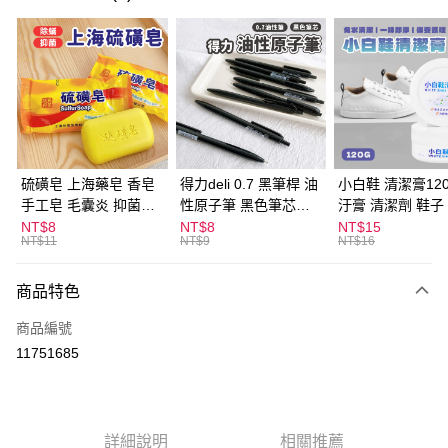
超商取貨付款
LINE Pay
Apple Pay
街口支付
悠遊付
硫磺皂 上海藥皂 香皂
得力deli 0.7 黑筆桿 油
小白鞋 清潔膏120
手工皂 毛囊炎 抑菌除
性原子筆 黑色筆芯
汙膏 清潔劑 鞋子
ATM付款
蟎 清潔護膚 去油去痘
S304
漬 白皮鞋 鞋油
NT$8
NT$8
NT$15
NT$11
NT$9
NT$16
寵物皮膚病 狗狗貓咪
運送方式
商品特色
全家取貨付款
每筆NT$60，滿NT$599(含以上)免運費
商品編號
11751685
付款後全家取貨
每筆NT$60，滿NT$599(含以上)免運費
7-11取貨付款
詳細說明
相關推薦