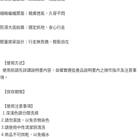
細緻編織蓆面｜親膚透氣，久穿不悶

防滑大底紋路｜穩定抓地，安心行走

輕量居家設計｜行走無負擔，輕鬆自在

  【使用方式】

  使用前請先詳讀說明書內容，並確實遵從產品說明書內之操作指示及注意事
項。

  【保存期限】

  【使用注意事項】

  1.深淺色請分開洗滌

 2.請勿濕放，以免衣物染色

 3.請使用中性清潔劑清洗

 4.商品不可烘乾，以免縮水
