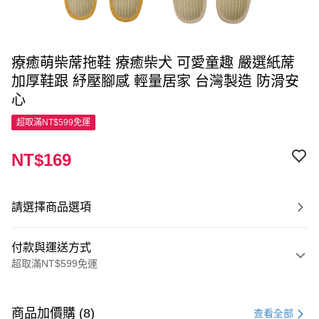
療癒萌柴蓆拖鞋 療癒柴犬 可愛童趣 嚴選紙蓆
加厚鞋跟 紓壓腳感 輕量居家 台灣製造 防滑安
心
超取滿NT$599免運
NT$169
請選擇商品選項
付款與運送方式
超取滿NT$599免運
付款方式
信用卡一次付款
商品加價購 (8)
查看全部