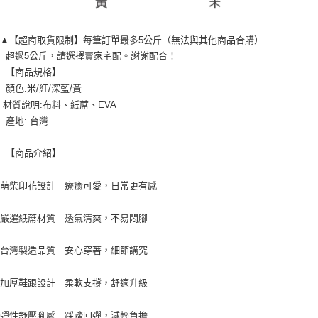
▲【超商取貨限制】每筆訂單最多5公斤（無法與其他商品合購）

  超過5公斤，請選擇賣家宅配。謝謝配合！

  【商品規格】

  顏色:米/紅/深藍/黃

 材質說明:布料、紙蓆、EVA

  產地: 台灣

  【商品介紹】

萌柴印花設計｜療癒可愛，日常更有感

嚴選紙蓆材質｜透氣清爽，不易悶腳

台灣製造品質｜安心穿著，細節講究

加厚鞋跟設計｜柔軟支撐，舒適升級

彈性舒壓腳感｜踩踏回彈，減輕負擔
