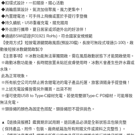
◆扣環式設計，一扣隨掛，隨心活動
◆渦輪扇葉設計，氣流加倍聚風，風力更集中！
◆內置鋰電池，可手持上飛機或置於手提行李登機
◆持久續航，USB重複充電，隨充隨用
◆外出旅行攜帶，夏日居家或郊遊外出的好涼伴！
◆通過BSMI認證(R31921 RoHs)，符合國家安規規範
【使用方式】短按電源鍵開啟風扇(預設20檔)，長按可無段式增速(1-100)，啟
動後短按冰敷鍵開啟製冷
【注意事項】※冰敷功能無法單獨開啟，需在風扇啟動狀態下才能開啟使用。
※啟動冰敷功能後，長時間放置未貼近皮膚使用時，冰敷片會產生些許水霧或
水珠，
此為正常現象。
※所有航空公司均禁止將含鋰電池的電子產品托運，旅客須隨身手提登機！
※上述充電設備皆需另外購買，出貨不附
※僅可使用USB to Type-C線材充電，若使用雙頭Type-C PD線材，可能導致
無法充電。
※頸掛繩的顏色為固定色搭配，頸掛繩恕不提供挑色。
▲【退換貨服務】鑑賞期非試用期，退回產品必須是全新狀態且包裝完整
( 保持產品、附件、包裝、廠商紙箱及所有附隨文件或資料之完整性 ) 。