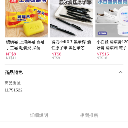
LINE Pay
Apple Pay
街口支付
悠遊付
硫磺皂 上海藥皂 香皂
得力deli 0.7 黑筆桿 油
小白鞋 清潔膏120
手工皂 毛囊炎 抑菌除
性原子筆 黑色筆芯
汙膏 清潔劑 鞋子
ATM付款
蟎 清潔護膚 去油去痘
S304
漬 白皮鞋 鞋油
NT$8
NT$8
NT$15
NT$11
NT$9
NT$16
寵物皮膚病 狗狗貓咪
運送方式
商品特色
全家取貨付款
每筆NT$60，滿NT$599(含以上)免運費
商品編號
11751522
付款後全家取貨
每筆NT$60，滿NT$599(含以上)免運費
7-11取貨付款
詳細說明
相關推薦
每筆NT$60，滿NT$599(含以上)免運費
付款後7-11取貨