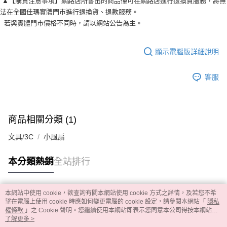
▲【購買注意事項】網路店所售出的商品僅可在網路店進行退換貨服務，將無
法在全國佳瑪實體門市進行退換貨、退款服務。
若與實體門市價格不同時，請以網站公告為主。
顯示電腦版詳細說明
客服
商品相關分類 (1)
文具/3C
小風扇
本分類熱銷
全站排行
本網站中使用 cookie，欲查詢有關本網站使用 cookie 方式之詳情，及若您不希
熱門標籤
望在電腦上使用 cookie 時應如何變更電腦的 cookie 設定，請參閱本網站「
隱私
權條款
」之 Cookie 聲明。您繼續使用本網站即表示您同意本公司得按本網站使
用條款之 Cookie 聲明使用 cookie。
了解更多 >