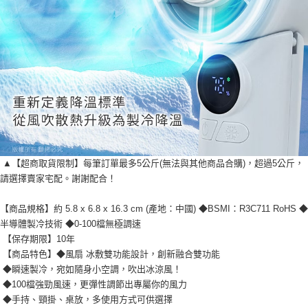
▲【超商取貨限制】每筆訂單最多5公斤(無法與其他商品合購)，超過5公斤，
請選擇賣家宅配。謝謝配合！
【商品規格】約 5.8 x 6.8 x 16.3 cm (產地：中國) ◆BSMI：R3C711 RoHS ◆
半導體製冷技術 ◆0-100檔無極調速
【保存期限】10年
【商品特色】◆風扇 冰敷雙功能設計，創新融合雙功能
◆瞬速製冷，宛如隨身小空調，吹出冰涼風！
◆100檔強勁風速，更彈性調節出專屬你的風力
◆手持、頸掛、桌放，多使用方式可供選擇