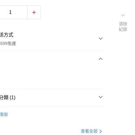
清除
紀錄
送方式
599免運
次付款
付款
類 (1)
小風扇
客服
查看全部