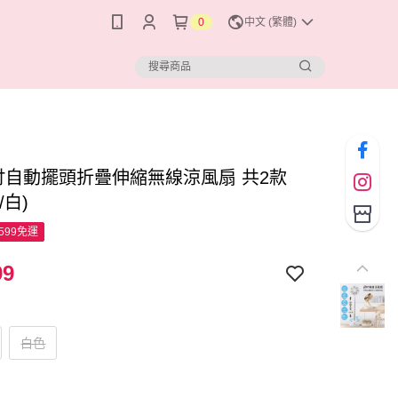
0
中文 (繁體)
 8吋自動擺頭折疊伸縮無線涼風扇 共2款
/白)
599免運
99
白色