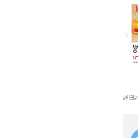
硫
香
炎
N
護
NT
物
詳細