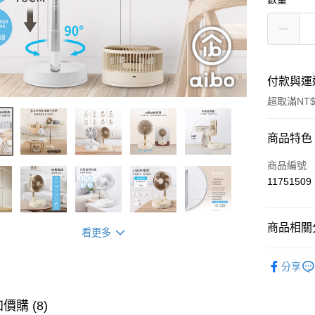
付款與運
超取滿NT$
付款方式
商品特色
信用卡一
商品編號
11751509
超商取貨
LINE Pay
商品相關分
看更多
Apple Pay
文具/3C
分享
街口支付
悠遊付
價購 (8)