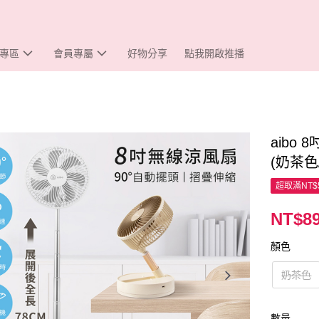
專區
會員專屬
好物分享
點我開啟推播
aibo
(奶茶色
超取滿NT$
NT$8
顏色
奶茶色
數量