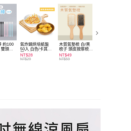
付款
0，滿NT$599(含以上)免運費
 約100
氣炸鍋烘培紙盤
木質氣墊梳 白/黑
素面船型襪 22-
扒 雙頭棉
50入 白色/卡其色
梳子 頭皮按摩梳
27cm 基本款 黑/
家取貨
圓形烘焙紙
木梳
灰/白 短襪 船襪 
NT$28
NT$49
NT$9
0，滿NT$599(含以上)免運費
襪 黑襪
NT$29
NT$59
付款
0，滿NT$599(含以上)免運費
1取貨
0，滿NT$599(含以上)免運費
20，滿NT$1,999(含以上)免運費