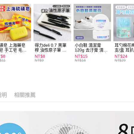
ATM付款
運送方式
全家取貨
每筆NT$6
磺皂 上海藥皂
得力deli 0.7 黑筆
小白鞋 清潔膏
耳勺棉花棒
皂 手工皂 毛囊
桿 油性原子筆 黑
120g 去汙膏 清潔
支/盒 耳
付款後全
 抑菌除蟎 清潔
色筆芯 S304
劑 鞋子 去汙漬 白
花棒
T$8
NT$8
NT$15
NT$24
每筆NT$6
膚 去油去痘 寵
皮鞋 鞋油
$11
NT$9
NT$16
NT$29
皮膚病 狗狗貓咪
7-11取貨
每筆NT$6
付款後7-1
說明
相關推薦
每筆NT$6
宅配
每筆NT$1