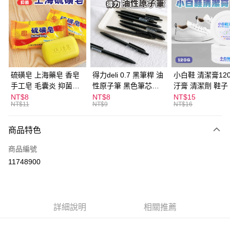
LINE Pay
Apple Pay
街口支付
悠遊付
硫磺皂 上海藥皂 香皂
得力deli 0.7 黑筆桿 油
小白鞋 清潔膏120
手工皂 毛囊炎 抑菌除
性原子筆 黑色筆芯
汙膏 清潔劑 鞋子
ATM付款
蟎 清潔護膚 去油去痘
S304
漬 白皮鞋 鞋油
NT$8
NT$8
NT$15
NT$11
NT$9
NT$16
寵物皮膚病 狗狗貓咪
運送方式
商品特色
全家取貨付款
每筆NT$60，滿NT$599(含以上)免運費
商品編號
11748900
付款後全家取貨
每筆NT$60，滿NT$599(含以上)免運費
7-11取貨付款
詳細說明
相關推薦
每筆NT$60，滿NT$599(含以上)免運費
付款後7-11取貨