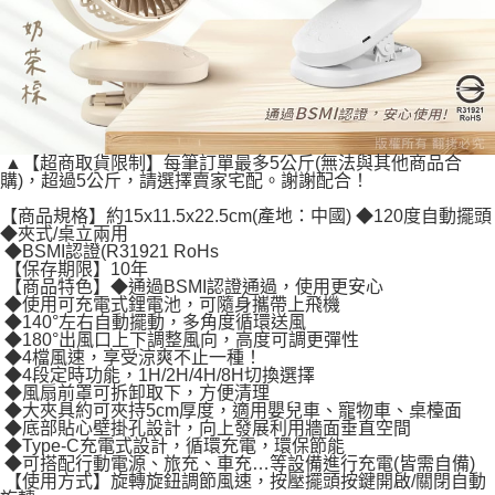
▲【超商取貨限制】每筆訂單最多5公斤(無法與其他商品合
購)，超過5公斤，請選擇賣家宅配。謝謝配合！
【商品規格】約15x11.5x22.5cm(產地：中國) ◆120度自動擺頭
◆夾式/桌立兩用
◆BSMI認證(R31921 RoHs
【保存期限】10年
【商品特色】◆通過BSMI認證通過，使用更安心
◆使用可充電式鋰電池，可隨身攜帶上飛機
◆140°左右自動擺動，多角度循環送風
◆180°出風口上下調整風向，高度可調更彈性
◆4檔風速，享受涼爽不止一種！
◆4段定時功能，1H/2H/4H/8H切換選擇
◆風扇前罩可拆卸取下，方便清理
◆大夾具約可夾持5cm厚度，適用嬰兒車、寵物車、桌檯面
◆底部貼心壁掛孔設計，向上發展利用牆面垂直空間
◆Type-C充電式設計，循環充電，環保節能
◆可搭配行動電源、旅充、車充…等設備進行充電(皆需自備)
【使用方式】旋轉旋鈕調節風速，按壓擺頭按鍵開啟/關閉自動