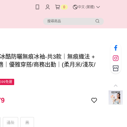
0
中文 (繁體)
-冰酷防曬無痕冰袖-共3款｜無痕織法 +
適｜優雅穿搭/商務出勤｜(柔月米/淺灰/
599免運
79
淺灰
黑