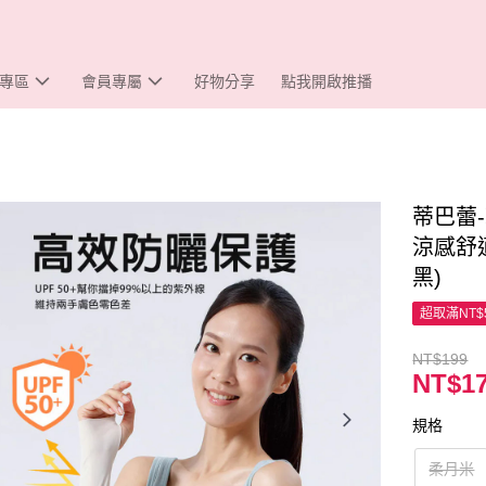
專區
會員專屬
好物分享
點我開啟推播
蒂巴蕾
涼感舒
黑)
超取滿NT$
NT$199
NT$1
規格
柔月米