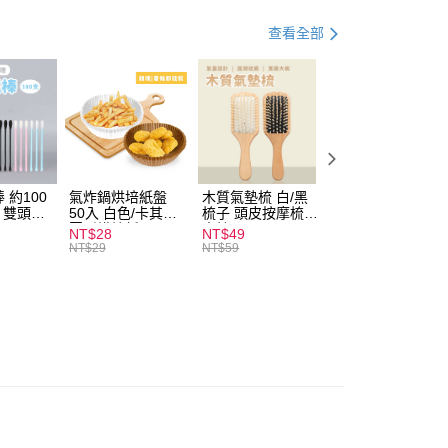
查看全部
付款
0，滿NT$599(含以上)免運費
 約100
氣炸鍋烘培紙盤
木質氣墊梳 白/黑
素面船型襪 22-
扒 雙頭棉
50入 白色/卡其色
梳子 頭皮按摩梳
27cm 基本款 黑/
家取貨
圓形烘焙紙
木梳
灰/白 短襪 船襪 
NT$28
NT$49
NT$9
0，滿NT$599(含以上)免運費
襪 黑襪
NT$29
NT$59
付款
0，滿NT$599(含以上)免運費
1取貨
0，滿NT$599(含以上)免運費
20，滿NT$1,999(含以上)免運費