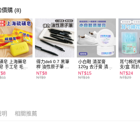
悠遊付
價購 (8)
ATM付款
運送方式
全家取貨
每筆NT$6
磺皂 上海藥皂
得力deli 0.7 黑筆
小白鞋 清潔膏
耳勺棉花棒
皂 手工皂 毛囊
桿 油性原子筆 黑
120g 去汙膏 清潔
支/盒 耳
付款後全
 抑菌除蟎 清潔
色筆芯 S304
劑 鞋子 去汙漬 白
花棒
T$8
NT$8
NT$15
NT$24
每筆NT$6
膚 去油去痘 寵
皮鞋 鞋油
$11
NT$9
NT$16
NT$29
皮膚病 狗狗貓咪
7-11取貨
每筆NT$6
付款後7-1
說明
相關推薦
每筆NT$6
宅配
每筆NT$1