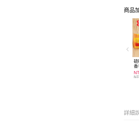
商品加
硫
香
炎
N
護
NT
物
詳細