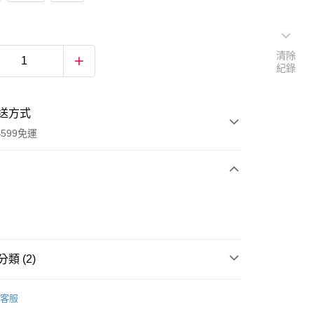
清除
紀錄
送方式
599免運
次付款
付款
類 (2)
袖套
客服
專區