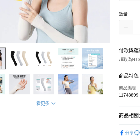
數量
付款與運
超取滿NT$
付款方式
商品特色
信用卡一
商品編號
11748899
超商取貨
看更多
LINE Pay
商品相關分
Apple Pay
時尚配件
分享
街口支付
主題│防曬