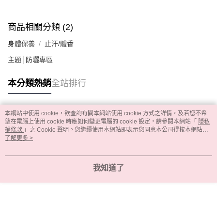
商品相關分類 (2)
身體保養
止汗/體香
主題│防曬專區
本分類熱銷
全站排行
本網站中使用 cookie，欲查詢有關本網站使用 cookie 方式之詳情，及若您不希
熱門標籤
望在電腦上使用 cookie 時應如何變更電腦的 cookie 設定，請參閱本網站「
隱私
權條款
」之 Cookie 聲明。您繼續使用本網站即表示您同意本公司得按本網站使
用條款之 Cookie 聲明使用 cookie。
了解更多 >
我知道了