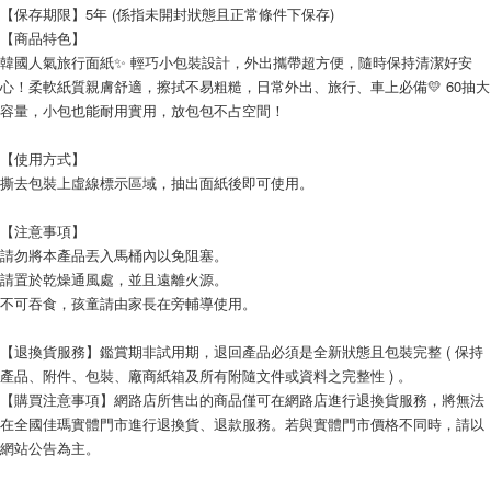
【保存期限】5年 (係指未開封狀態且正常條件下保存)
【商品特色】
韓國人氣旅行面紙✨ 輕巧小包裝設計，外出攜帶超方便，隨時保持清潔好安
心！柔軟紙質親膚舒適，擦拭不易粗糙，日常外出、旅行、車上必備💛 60抽大
容量，小包也能耐用實用，放包包不占空間！
【使用方式】
撕去包裝上虛線標示區域，抽出面紙後即可使用。
【注意事項】
請勿將本產品丟入馬桶內以免阻塞。
請置於乾燥通風處，並且遠離火源。
不可吞食，孩童請由家長在旁輔導使用。
【退換貨服務】鑑賞期非試用期，退回產品必須是全新狀態且包裝完整 ( 保持
產品、附件、包裝、廠商紙箱及所有附隨文件或資料之完整性 ) 。
【購買注意事項】網路店所售出的商品僅可在網路店進行退換貨服務，將無法
在全國佳瑪實體門市進行退換貨、退款服務。若與實體門市價格不同時，請以
網站公告為主。