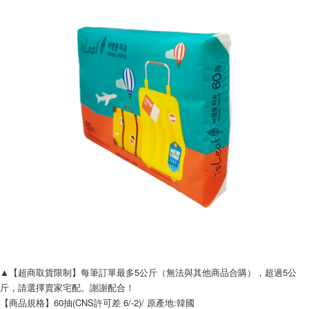
▲【超商取貨限制】每筆訂單最多5公斤（無法與其他商品合購），超過5公
斤，請選擇賣家宅配。謝謝配合！
【商品規格】60抽(CNS許可差 6/-2)/ 原產地:韓國