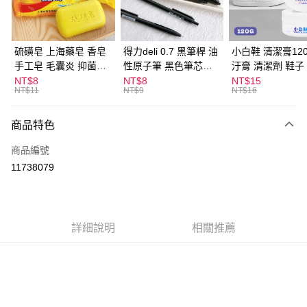
街口支付
悠遊付
硫磺皂 上海藥皂 香皂
得力deli 0.7 黑筆桿 油
小白鞋 清潔膏120
手工皂 毛囊炎 抑菌除
性原子筆 黑色筆芯
汙膏 清潔劑 鞋子
ATM付款
蟎 清潔護膚 去油去痘
S304
漬 白皮鞋 鞋油
NT$8
NT$8
NT$15
NT$11
NT$9
NT$16
寵物皮膚病 狗狗貓咪
運送方式
商品特色
全家取貨付款
每筆NT$60，滿NT$599(含以上)免運費
商品編號
11738079
付款後全家取貨
每筆NT$60，滿NT$599(含以上)免運費
7-11取貨付款
詳細說明
相關推薦
每筆NT$60，滿NT$599(含以上)免運費
付款後7-11取貨
每筆NT$60，滿NT$599(含以上)免運費
宅配