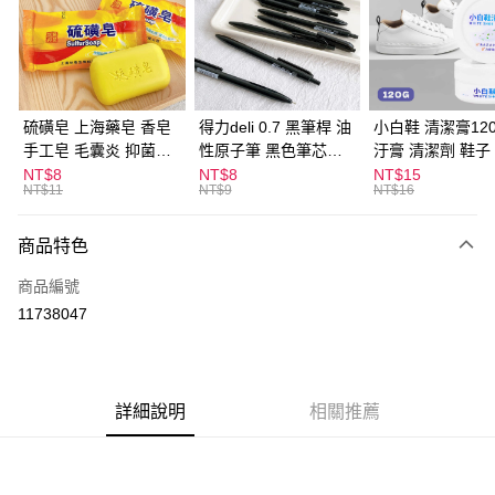
Apple Pay
街口支付
悠遊付
硫磺皂 上海藥皂 香皂
得力deli 0.7 黑筆桿 油
小白鞋 清潔膏120
手工皂 毛囊炎 抑菌除
性原子筆 黑色筆芯
汙膏 清潔劑 鞋子
ATM付款
蟎 清潔護膚 去油去痘
S304
漬 白皮鞋 鞋油
NT$8
NT$8
NT$15
NT$11
NT$9
NT$16
寵物皮膚病 狗狗貓咪
運送方式
商品特色
全家取貨付款
每筆NT$60，滿NT$599(含以上)免運費
商品編號
11738047
付款後全家取貨
每筆NT$60，滿NT$599(含以上)免運費
7-11取貨付款
詳細說明
相關推薦
每筆NT$60，滿NT$599(含以上)免運費
付款後7-11取貨
每筆NT$60，滿NT$599(含以上)免運費