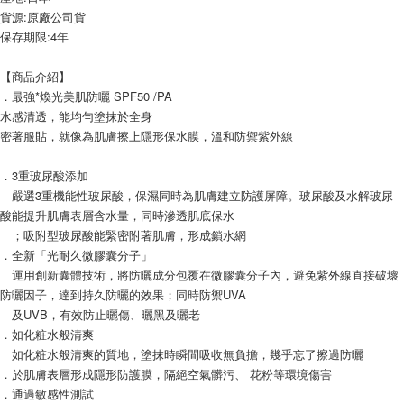
貨源:原廠公司貨
保存期限:4年
【商品介紹】
．最強*煥光美肌防曬 SPF50 /PA
水感清透，能均勻塗抹於全身
密著服貼，就像為肌膚擦上隱形保水膜，溫和防禦紫外線
．3重玻尿酸添加
嚴選3重機能性玻尿酸，保濕同時為肌膚建立防護屏障。玻尿酸及水解玻尿
酸能提升肌膚表層含水量，同時滲透肌底保水
；吸附型玻尿酸能緊密附著肌膚，形成鎖水網
．全新「光耐久微膠囊分子」
運用創新囊體技術，將防曬成分包覆在微膠囊分子內，避免紫外線直接破壞
防曬因子，達到持久防曬的效果；同時防禦UVA
及UVB，有效防止曬傷、曬黑及曬老
．如化粧水般清爽
如化粧水般清爽的質地，塗抹時瞬間吸收無負擔，幾乎忘了擦過防曬
．於肌膚表層形成隱形防護膜，隔絕空氣髒污、 花粉等環境傷害
．通過敏感性測試