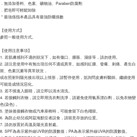
．無添加香料、色素、礦物油、Paraben防腐劑
．肥皂即可輕鬆卸除
* 最強係指本產品具有最強防曬係數
【使用方式】
參照一般使用方式。
【使用注意事項】
1. 若肌膚感到不適的狀況下，如有傷口、腫脹、濕疹等，請勿使用。
2. 請注意使用中有無出現任何不適或異常。如感到紅腫、發癢、刺痛、產生白
斑、色素沉澱等異常狀況，
或在照射到陽光後出現以上情形，請暫停使用，並詢問皮膚科醫師。繼續使用
可能造成情況惡化。
3. 若不慎進入眼睛，請立即以清水清洗。
4. 若接觸到衣物，請立即用洗衣劑洗淨，請避免使用氯系漂白劑，以免衣物變
色(染色) 。
5. 塗抹後接觸衣物或汽車座椅時，可能會留下白色殘留。
6. 為防止幼兒或阿茲海默症者誤食，請留意存放的位置。
7. 請勿放置於高溫及陽光直射處。
8. SPF為表示紫外線UVB的防護數值；PA為表示紫外線UVA的防護數值。