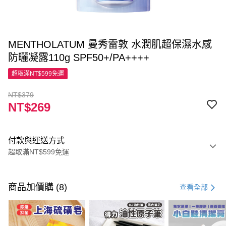
MENTHOLATUM 曼秀雷敦 水潤肌超保濕水感
防曬凝露110g SPF50+/PA++++
超取滿NT$599免運
NT$379
NT$269
付款與運送方式
超取滿NT$599免運
付款方式
信用卡一次付款
商品加價購 (8)
查看全部
超商取貨付款
LINE Pay