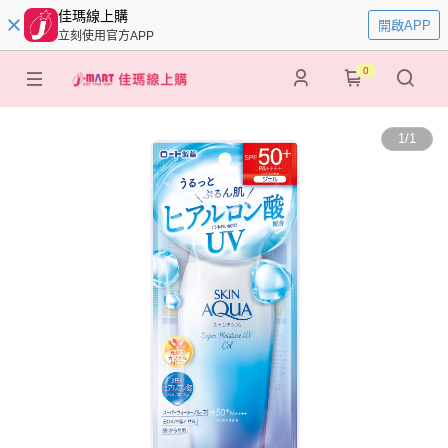
佳瑪線上購
開啟APP
立刻使用官方APP
0
1
/
1