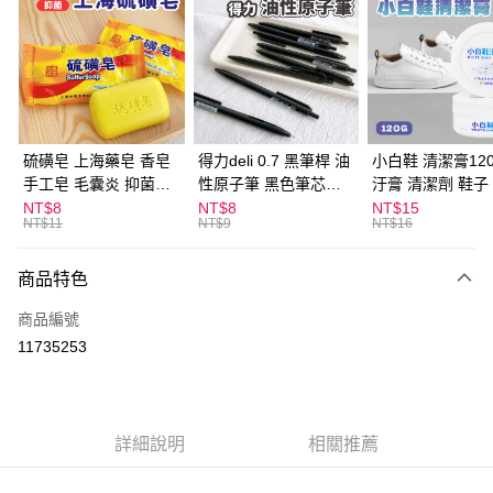
LINE Pay
Apple Pay
街口支付
悠遊付
硫磺皂 上海藥皂 香皂
得力deli 0.7 黑筆桿 油
小白鞋 清潔膏120
手工皂 毛囊炎 抑菌除
性原子筆 黑色筆芯
汙膏 清潔劑 鞋子
ATM付款
蟎 清潔護膚 去油去痘
S304
漬 白皮鞋 鞋油
NT$8
NT$8
NT$15
NT$11
NT$9
NT$16
寵物皮膚病 狗狗貓咪
運送方式
商品特色
全家取貨付款
每筆NT$60，滿NT$599(含以上)免運費
商品編號
11735253
付款後全家取貨
每筆NT$60，滿NT$599(含以上)免運費
7-11取貨付款
詳細說明
相關推薦
每筆NT$60，滿NT$599(含以上)免運費
付款後7-11取貨