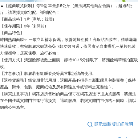
▲【超商取貨限制】每筆訂單最多5公斤（無法與其他商品合購），超過5公
斤，請選擇賣家宅配。謝謝配合！
【商品規格】1片 (產地：韓國)
【保存期限】3年 (未開封)
【商品特色】
韓國熱銷面膜✨ 一敷立即補水保濕，改善乾燥粗糙！高服貼面膜布，精華滿滿
快速吸收，敷完肌膚水嫩透亮💦 7款功效可選，依照膚況自由搭配～單片包裝
方便攜帶，居家保養、旅行必備！
【使用方式】清潔臉部後敷上面膜，靜待10-15分鐘取下，將殘餘精華輕拍至吸
收。
【注意事項】肌膚若有紅腫發炎等異常狀況請勿使用。
【退換貨服務】鑑賞期非試用期，退回產品必須是全新狀態且包裝完整 ( 保持
產品、附件、包裝、廠商紙箱及所有附隨文件或資料之完整性 ) 。
【購買注意事項】網路店所售出的商品僅可在網路店進行退換貨服務，將無法
在全國佳瑪實體門市進行退換貨、退款服務。若與實體門市價格不同時，請以
網站公告為主。
顯示電腦版詳細說明