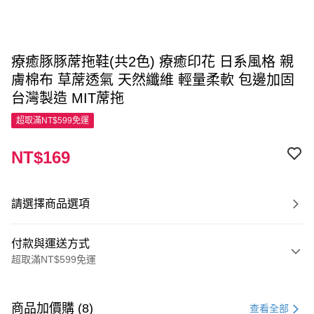
療癒豚豚蓆拖鞋(共2色) 療癒印花 日系風格 親
膚棉布 草蓆透氣 天然纖維 輕量柔軟 包邊加固
台灣製造 MIT蓆拖
超取滿NT$599免運
NT$169
請選擇商品選項
付款與運送方式
超取滿NT$599免運
付款方式
信用卡一次付款
商品加價購 (8)
查看全部