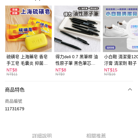
超商取貨付款
LINE Pay
Apple Pay
街口支付
悠遊付
硫磺皂 上海藥皂 香皂
得力deli 0.7 黑筆桿 油
小白鞋 清潔膏120
手工皂 毛囊炎 抑菌除
性原子筆 黑色筆芯
汙膏 清潔劑 鞋子
ATM付款
蟎 清潔護膚 去油去痘
S304
漬 白皮鞋 鞋油
NT$8
NT$8
NT$15
NT$11
NT$9
NT$16
寵物皮膚病 狗狗貓咪
運送方式
商品特色
全家取貨付款
每筆NT$60，滿NT$599(含以上)免運費
商品編號
11731679
付款後全家取貨
每筆NT$60，滿NT$599(含以上)免運費
7-11取貨付款
詳細說明
相關推薦