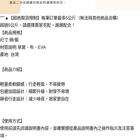
"""▲【超商取貨限制】每筆訂單最多5公斤（無法與其他商品合購）
超過5公斤，請選擇賣家宅配。謝謝配合！
【商品規格】
尺寸:綠/藍
材質說明:草蓆、布、EVA
產地: 台灣
【商品介紹】
輕量柔軟腳感｜行走輕盈，不易疲勞
包邊加固設計｜細節升級，耐穿不易壞
靜音行走設計｜減少噪音，居家更自在
【使用方式】
使用前請先詳讀說明書內容，並確實遵從產品說明書內之操作指示及注意事
項。