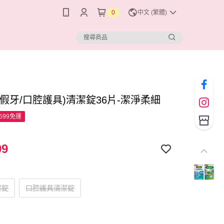
0
中文 (繁體)
(假牙/口腔護具)清潔錠36片-潔淨柔細
599免運
09
潔錠
口腔護具清潔錠