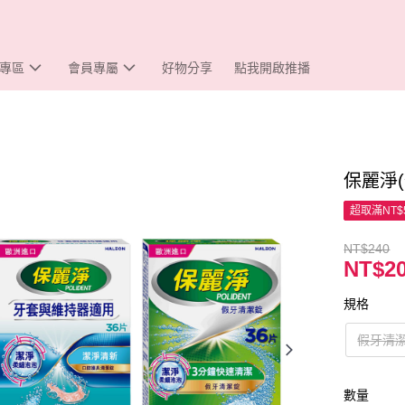
專區
會員專屬
好物分享
點我開啟推播
保麗淨
超取滿NT$
NT$240
NT$2
規格
假牙清
數量