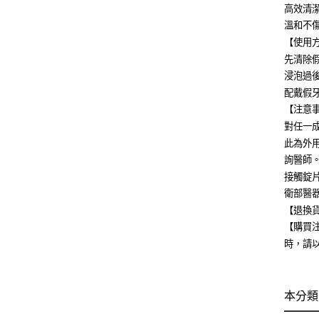
高效清
溫和不
【使用
先清除
浸泡過
配戴假
【注意
對任一
此為外
詢醫師
接觸錠
衛部醫器
【退換貨
【購買
時，請
本分類