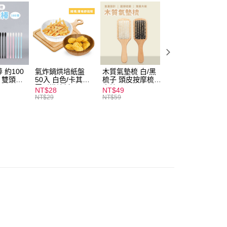
付款
0，滿NT$599(含以上)免運費
 約100
氣炸鍋烘培紙盤
木質氣墊梳 白/黑
素面船型襪 22-
扒 雙頭棉
50入 白色/卡其色
梳子 頭皮按摩梳
27cm 基本款 黑/
家取貨
圓形烘焙紙
木梳
灰/白 短襪 船襪 
NT$28
NT$49
NT$9
0，滿NT$599(含以上)免運費
襪 黑襪
NT$29
NT$59
付款
0，滿NT$599(含以上)免運費
1取貨
0，滿NT$599(含以上)免運費
20，滿NT$1,999(含以上)免運費