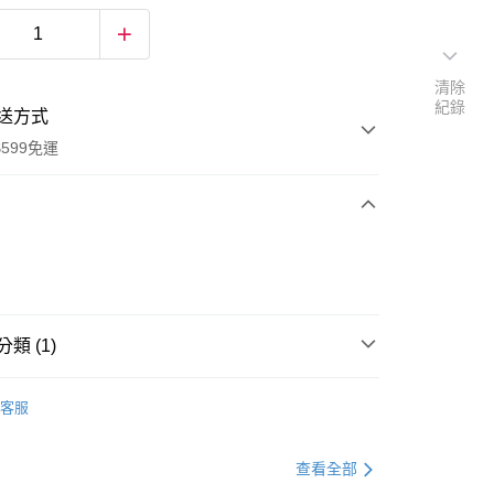
清除
紀錄
送方式
599免運
次付款
付款
類 (1)
其他
客服
查看全部