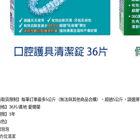
商取貨限制】每筆訂單最多5公斤（無法與其他商品合購），超過5公斤，請選
格】36片/產地:愛爾蘭
期限】3年
特色】
細泡泡
全方位清潔