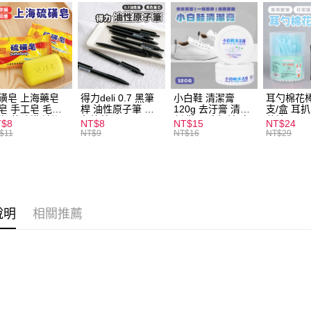
運送方式
全家取貨
每筆NT$6
磺皂 上海藥皂
得力deli 0.7 黑筆
小白鞋 清潔膏
耳勺棉花棒
皂 手工皂 毛囊
桿 油性原子筆 黑
120g 去汙膏 清潔
支/盒 耳
付款後全
 抑菌除蟎 清潔
色筆芯 S304
劑 鞋子 去汙漬 白
花棒
T$8
NT$8
NT$15
NT$24
每筆NT$6
膚 去油去痘 寵
皮鞋 鞋油
$11
NT$9
NT$16
NT$29
皮膚病 狗狗貓咪
7-11取貨
每筆NT$6
付款後7-1
說明
相關推薦
每筆NT$6
宅配
每筆NT$1