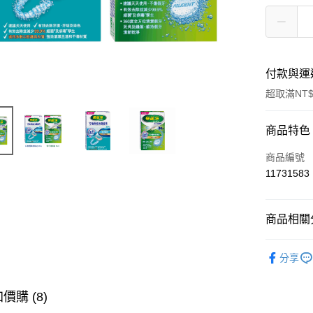
付款與運
超取滿NT$
付款方式
商品特色
信用卡一
商品編號
11731583
超商取貨
LINE Pay
商品相關分
Apple Pay
居家生活
分享
街口支付
悠遊付
價購 (8)
ATM付款