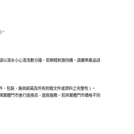
)。
請以清水小心清洗數分鐘，若眼睛刺激持續，請攜帶產品諮
件、包裝、廠商紙箱及所有附隨文件或資料之完整性 ) 。
瑪實體門市進行退換貨、退款服務。若與實體門市價格不同