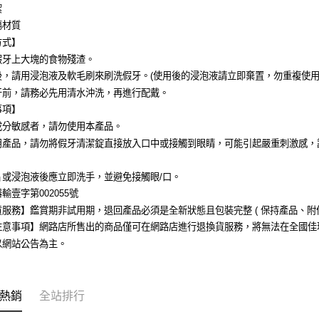
潔
傷材質
方式】
假牙上大塊的食物殘渣。
後，請用浸泡液及軟毛刷來刷洗假牙。(使用後的浸泡液請立即棄置，勿重複使用
牙前，請務必先用清水沖洗，再進行配戴。
事項】
成分敏感者，請勿使用本產品。
用產品，請勿將假牙清潔錠直接放入口中或接觸到眼睛，可能引起嚴重刺激感，
。
片或浸泡液後應立即洗手，並避免接觸眼/口。
輸壹字第002055號
服務】鑑賞期非試用期，退回產品必須是全新狀態且包裝完整 ( 保持產品、附
注意事項】網路店所售出的商品僅可在網路店進行退換貨服務，將無法在全國佳
以網站公告為主。
熱銷
全站排行