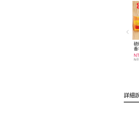
硫
香
炎
N
護
NT
物
詳細