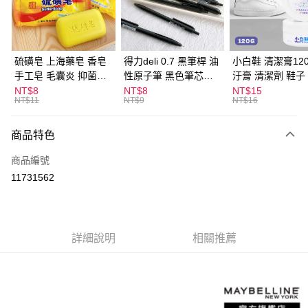
Apple Pay
街口支付
悠遊付
硫磺皂 上海藥皂 香皂
得力deli 0.7 黑筆桿 油
小白鞋 清潔膏120
手工皂 毛囊炎 抑菌除
性原子筆 黑色筆芯
汙膏 清潔劑 鞋子
ATM付款
蟎 清潔護膚 去油去痘
S304
漬 白皮鞋 鞋油
NT$8
NT$8
NT$15
NT$11
NT$9
NT$16
寵物皮膚病 狗狗貓咪
運送方式
商品特色
全家取貨付款
每筆NT$60，滿NT$599(含以上)免運費
商品編號
11731562
付款後全家取貨
每筆NT$60，滿NT$599(含以上)免運費
7-11取貨付款
詳細說明
相關推薦
每筆NT$60，滿NT$599(含以上)免運費
付款後7-11取貨
每筆NT$60，滿NT$599(含以上)免運費