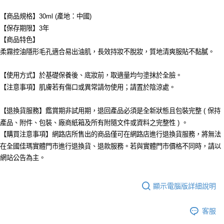
【商品規格】30ml (產地：中國)
【保存期限】3年
【商品特色】
柔霧控油隱形毛孔適合易出油肌，長效持妝不脫妝，質地清爽服貼不黏膩。
【使用方式】於基礎保養後、底妝前，取適量均勻塗抹於全臉。
【注意事項】肌膚若有傷口或異常請勿使用；請置於陰涼處。
【退換貨服務】鑑賞期非試用期，退回產品必須是全新狀態且包裝完整 ( 保持
產品、附件、包裝、廠商紙箱及所有附隨文件或資料之完整性 ) 。
【購買注意事項】網路店所售出的商品僅可在網路店進行退換貨服務，將無法
在全國佳瑪實體門市進行退換貨、退款服務。若與實體門市價格不同時，請以
網站公告為主。
顯示電腦版詳細說明
客服