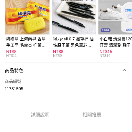
LINE Pay
Apple Pay
街口支付
悠遊付
硫磺皂 上海藥皂 香皂
得力deli 0.7 黑筆桿 油
小白鞋 清潔膏120
手工皂 毛囊炎 抑菌除
性原子筆 黑色筆芯
汙膏 清潔劑 鞋子
ATM付款
蟎 清潔護膚 去油去痘
S304
漬 白皮鞋 鞋油
NT$8
NT$8
NT$15
NT$11
NT$9
NT$16
寵物皮膚病 狗狗貓咪
運送方式
商品特色
全家取貨付款
每筆NT$60，滿NT$599(含以上)免運費
商品編號
11731505
付款後全家取貨
每筆NT$60，滿NT$599(含以上)免運費
7-11取貨付款
詳細說明
相關推薦
每筆NT$60，滿NT$599(含以上)免運費
付款後7-11取貨