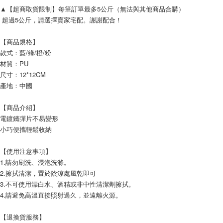
▲【超商取貨限制】每筆訂單最多5公斤（無法與其他商品合購）
超過5公斤，請選擇賣家宅配。謝謝配合！
【商品規格】
款式：藍/綠/橙/粉
材質：PU
尺寸：12*12CM
產地：中國
【商品介紹】
電鍍鐵彈片不易變形
小巧便攜輕鬆收納
【使用注意事項】
1.請勿刷洗、浸泡洗滌。
2.擦拭清潔，置於陰涼處風乾即可
3.不可使用漂白水、酒精或非中性清潔劑擦拭。
4.請避免高溫直接照射過久，並遠離火源。
【退換貨服務】