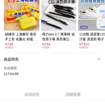
LINE Pay
Apple Pay
街口支付
悠遊付
硫磺皂 上海藥皂 香皂
得力deli 0.7 黑筆桿 油
小白鞋 清潔膏120
手工皂 毛囊炎 抑菌除
性原子筆 黑色筆芯
汙膏 清潔劑 鞋子
ATM付款
蟎 清潔護膚 去油去痘
S304
漬 白皮鞋 鞋油
NT$8
NT$8
NT$15
NT$11
NT$9
NT$16
寵物皮膚病 狗狗貓咪
運送方式
商品特色
全家取貨付款
每筆NT$60，滿NT$599(含以上)免運費
商品編號
11724199
付款後全家取貨
每筆NT$60，滿NT$599(含以上)免運費
7-11取貨付款
詳細說明
相關推薦
每筆NT$60，滿NT$599(含以上)免運費
付款後7-11取貨