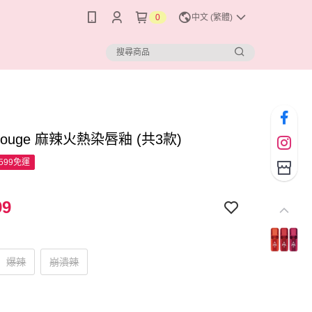
0
中文 (繁體)
 Rouge 麻辣火熱染唇釉 (共3款)
599免運
99
爆辣
崩潰辣