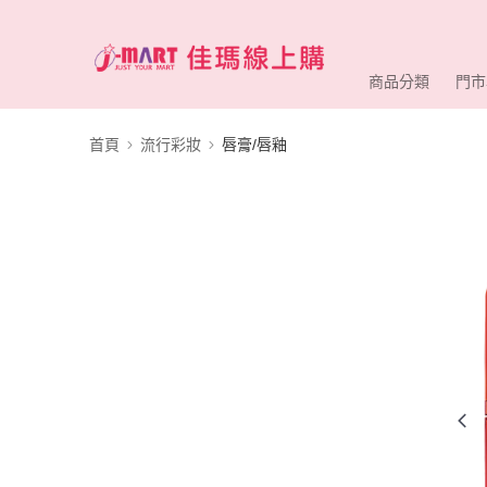
商品分類
門市
首頁
流行彩妝
唇膏/唇釉