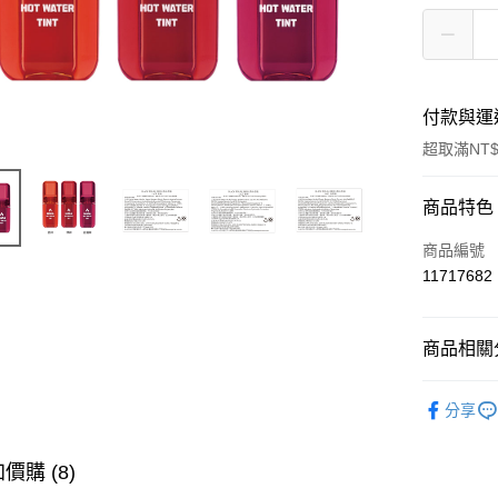
付款與運
超取滿NT$
付款方式
商品特色
信用卡一
商品編號
11717682
超商取貨
LINE Pay
商品相關分
Apple Pay
流行彩妝
分享
街口支付
悠遊付
價購 (8)
ATM付款