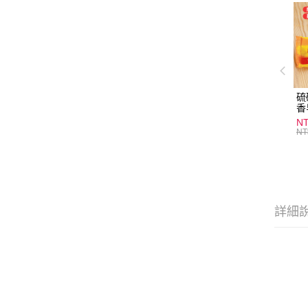
硫
香
炎
N
護
NT
物
詳細