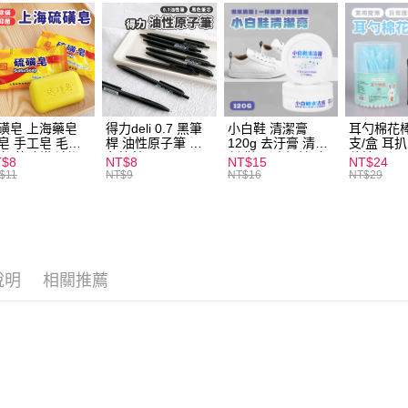
運送方式
全家取貨
每筆NT$6
磺皂 上海藥皂
得力deli 0.7 黑筆
小白鞋 清潔膏
耳勺棉花棒
皂 手工皂 毛囊
桿 油性原子筆 黑
120g 去汙膏 清潔
支/盒 耳
付款後全
 抑菌除蟎 清潔
色筆芯 S304
劑 鞋子 去汙漬 白
花棒
T$8
NT$8
NT$15
NT$24
每筆NT$6
膚 去油去痘 寵
皮鞋 鞋油
$11
NT$9
NT$16
NT$29
皮膚病 狗狗貓咪
7-11取貨
每筆NT$6
付款後7-1
說明
相關推薦
每筆NT$6
宅配
每筆NT$1