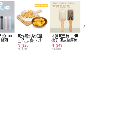
付款
0，滿NT$599(含以上)免運費
 約100
氣炸鍋烘培紙盤
木質氣墊梳 白/黑
素面船型襪 22-
扒 雙頭棉
50入 白色/卡其色
梳子 頭皮按摩梳
27cm 基本款 黑/
家取貨
圓形烘焙紙
木梳
灰/白 短襪 船襪 
NT$28
NT$49
NT$9
0，滿NT$599(含以上)免運費
襪 黑襪
NT$29
NT$59
付款
0，滿NT$599(含以上)免運費
1取貨
0，滿NT$599(含以上)免運費
20，滿NT$1,999(含以上)免運費