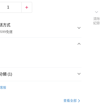
清除
紀錄
送方式
599免運
次付款
付款
類 (1)
唇膏/唇釉
客服
查看全部