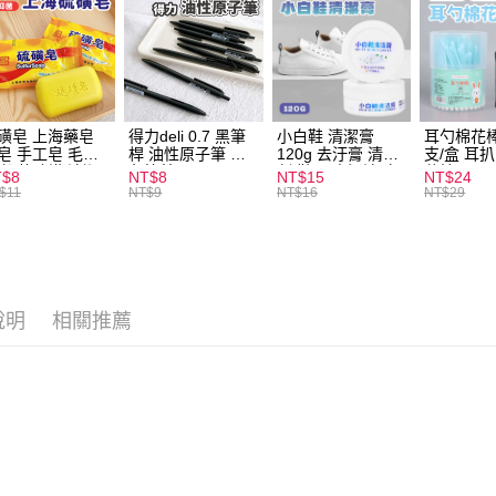
運送方式
全家取貨
每筆NT$6
磺皂 上海藥皂
得力deli 0.7 黑筆
小白鞋 清潔膏
耳勺棉花棒
皂 手工皂 毛囊
桿 油性原子筆 黑
120g 去汙膏 清潔
支/盒 耳
付款後全
 抑菌除蟎 清潔
色筆芯 S304
劑 鞋子 去汙漬 白
花棒
T$8
NT$8
NT$15
NT$24
每筆NT$6
膚 去油去痘 寵
皮鞋 鞋油
$11
NT$9
NT$16
NT$29
皮膚病 狗狗貓咪
7-11取貨
每筆NT$6
付款後7-1
說明
相關推薦
每筆NT$6
宅配
每筆NT$1