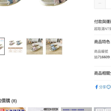
付款與運
超取滿NT$
付款方式
商品特色
信用卡一
商品編號
11716609
超商取貨
LINE Pay
商品相關分
Apple Pay
居家生活
分享
街口支付
悠遊付
價購 (8)
ATM付款