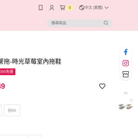
0
中文 (繁體)
蓆拖-時光草莓室內拖鞋
599免運
49
粉M