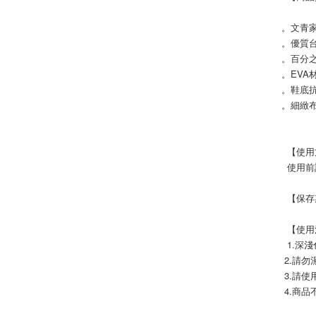
。文青
。優質
。百分
。EVA
。鞋底
。細緻
  【使
  使
  【保
  【
  1.
 2.請
 3.請
 4.商