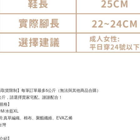
商取貨限制】每筆訂單最多5公斤（無法與其他商品合購）
過5公斤，請選擇賣家宅配。謝謝配合！
品規格】
:粉M/水藍XL
說明:真草編織、棉布、聚酯纖維、EVA乙烯
 台灣
品介紹】