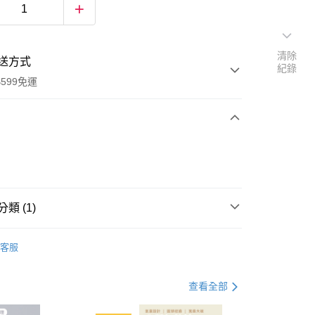
清除
送方式
紀錄
599免運
次付款
付款
類 (1)
室內/外拖鞋
客服
查看全部