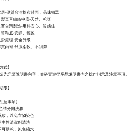
家居-優質台灣棉布鞋面，品味獨眾
台製真草編織中底-天然、乾爽
之百台灣製造-用料安心、質感佳
材質鞋底-安靜、輕盈
抗滑處理-安全升級
布質內裡-舒服柔軟、不刮腳
用方式】
用前請先詳讀說明書內容，並確實遵從產品說明書內之操作指示及注意事項。
存期限】
使用注意事項】
深淺色請分開洗滌
勿濕放，以免衣物染色
使用中性清潔劑清洗
品不可烘乾，以免縮水