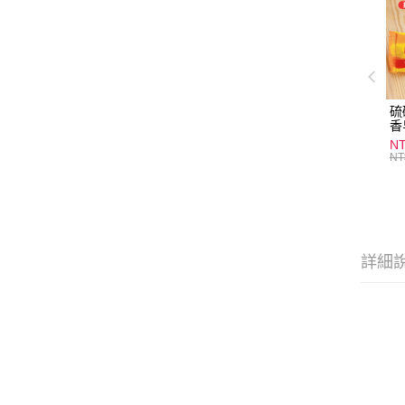
硫
香
炎
N
護
NT
物
詳細