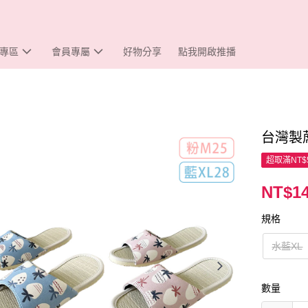
專區
會員專屬
好物分享
點我開啟推播
台灣製
超取滿NT$
NT$1
規格
水藍XL
數量