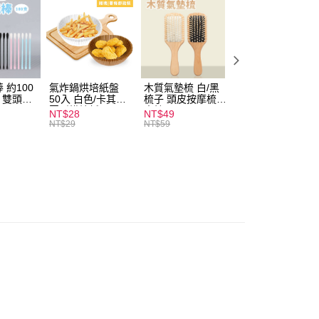
付款
0，滿NT$599(含以上)免運費
 約100
氣炸鍋烘培紙盤
木質氣墊梳 白/黑
素面船型襪 22-
扒 雙頭棉
50入 白色/卡其色
梳子 頭皮按摩梳
27cm 基本款 黑/
家取貨
圓形烘焙紙
木梳
灰/白 短襪 船襪 
NT$28
NT$49
NT$9
0，滿NT$599(含以上)免運費
襪 黑襪
NT$29
NT$59
付款
0，滿NT$599(含以上)免運費
1取貨
0，滿NT$599(含以上)免運費
20，滿NT$1,999(含以上)免運費