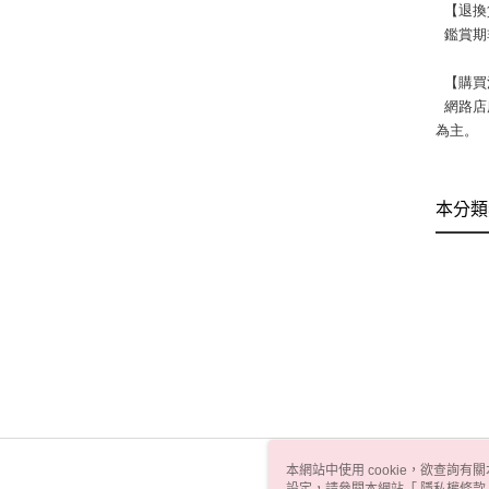
  【退
  鑑
  【
  網路店所售出的商品僅可在網路店進行退換貨服務，將無法在全國佳瑪實體門市進行退換貨、退款服務。若與實體門市價格不同時，請以網站公告
為主。
本分類
本網站中使用 cookie，欲查詢有關