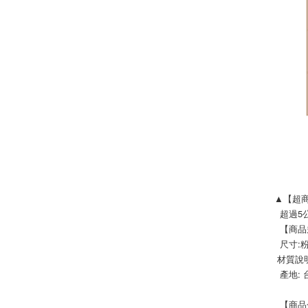
▲【超
  超
  【商
  尺寸
 材質
  產地:
  【商