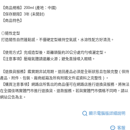
【商品規格】200ml (產地：中國)
【保存期限】3年 (未開封)
【商品特色】
◎隨性定型
打造隨性自然蓬鬆感，不僵硬定型維持空氣感，水溶性配方好清洗。
【使用方式】完成造型後，距離頭髮約20公分處均勻噴灑定型。
【注意事項】壓縮氣體請遠離火源；避免直接噴入眼睛。
【退換貨服務】鑑賞期非試用期，退回產品必須是全新狀態且包裝完整 ( 保持
產品、附件、包裝、廠商紙箱及所有附隨文件或資料之完整性 ) 。
【購買注意事項】網路店所售出的商品僅可在網路店進行退換貨服務，將無法
在全國佳瑪實體門市進行退換貨、退款服務。若與實體門市價格不同時，請以
網站公告為主。
顯示電腦版詳細說明
客服