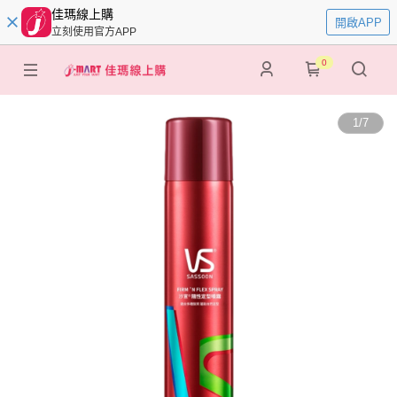
佳瑪線上購
開啟APP
立刻使用官方APP
0
1
/
7