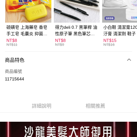
Apple Pay
街口支付
悠遊付
硫磺皂 上海藥皂 香皂
得力deli 0.7 黑筆桿 油
小白鞋 清潔膏120
手工皂 毛囊炎 抑菌除
性原子筆 黑色筆芯
汙膏 清潔劑 鞋子
ATM付款
蟎 清潔護膚 去油去痘
S304
漬 白皮鞋 鞋油
NT$8
NT$8
NT$15
NT$11
NT$9
NT$16
寵物皮膚病 狗狗貓咪
運送方式
商品特色
全家取貨付款
每筆NT$60，滿NT$599(含以上)免運費
商品編號
11715644
付款後全家取貨
每筆NT$60，滿NT$599(含以上)免運費
7-11取貨付款
詳細說明
相關推薦
每筆NT$60，滿NT$599(含以上)免運費
付款後7-11取貨
每筆NT$60，滿NT$599(含以上)免運費