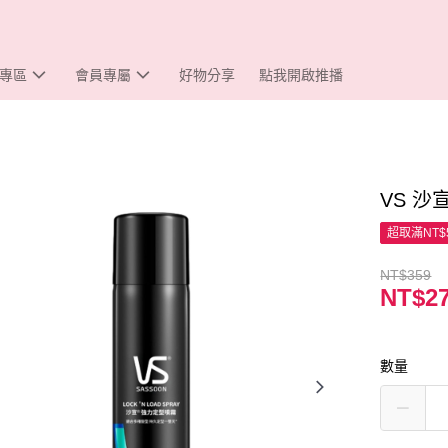
專區
會員專屬
好物分享
點我開啟推播
VS 沙
超取滿NT$
NT$359
NT$2
數量