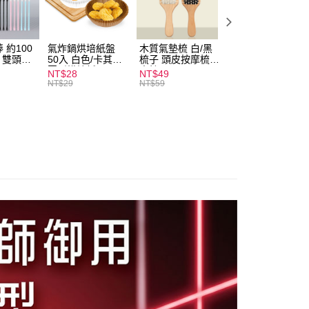
付款
0，滿NT$599(含以上)免運費
 約100
氣炸鍋烘培紙盤
木質氣墊梳 白/黑
素面船型襪 22-
扒 雙頭棉
50入 白色/卡其色
梳子 頭皮按摩梳
27cm 基本款 黑/
家取貨
圓形烘焙紙
木梳
灰/白 短襪 船襪 
NT$28
NT$49
NT$9
0，滿NT$599(含以上)免運費
襪 黑襪
NT$29
NT$59
付款
0，滿NT$599(含以上)免運費
1取貨
0，滿NT$599(含以上)免運費
20，滿NT$1,999(含以上)免運費