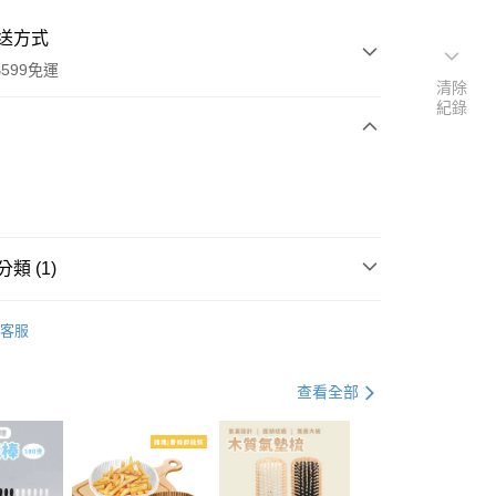
送方式
599免運
清除
紀錄
次付款
付款
類 (1)
保養
髮型工具
客服
查看全部