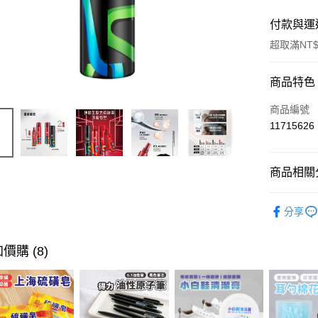
付款與運
超取滿NT$
付款方式
商品特色
信用卡一
商品編號
11715626
超商取貨
LINE Pay
商品相關分
Apple Pay
美髮清潔
分享
街口支付
悠遊付
價購 (8)
ATM付款
運送方式