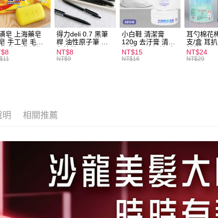
全家取貨
每筆NT$6
磺皂 上海藥皂
得力deli 0.7 黑筆
小白鞋 清潔膏
耳勺棉花棒
皂 手工皂 毛囊
桿 油性原子筆 黑
120g 去汙膏 清潔
支/盒 耳
付款後全
 抑菌除蟎 清潔
色筆芯 S304
劑 鞋子 去汙漬 白
花棒
T$8
NT$8
NT$15
NT$24
每筆NT$6
膚 去油去痘 寵
皮鞋 鞋油
$11
NT$9
NT$16
NT$29
皮膚病 狗狗貓咪
7-11取貨
每筆NT$6
付款後7-1
說明
相關推薦
每筆NT$6
宅配
每筆NT$1