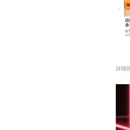
硫
香
炎
N
護
NT
物
詳細