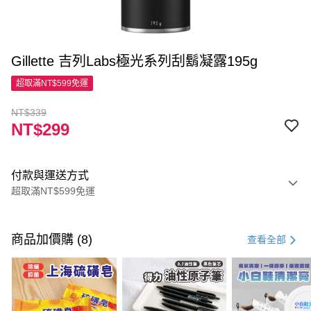
Gillette 吉列Labs極光系列刮鬍凝露195g
超取滿NT$599免運
NT$339
NT$299
付款與運送方式
超取滿NT$599免運
付款方式
信用卡一次付款
商品加價購 (8)
查看全部
超商取貨付款
LINE Pay