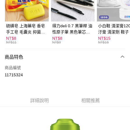
Apple Pay
街口支付
悠遊付
硫磺皂 上海藥皂 香皂
得力deli 0.7 黑筆桿 油
小白鞋 清潔膏120
手工皂 毛囊炎 抑菌除
性原子筆 黑色筆芯
汙膏 清潔劑 鞋子
ATM付款
蟎 清潔護膚 去油去痘
S304
漬 白皮鞋 鞋油
NT$8
NT$8
NT$15
NT$11
NT$9
NT$16
寵物皮膚病 狗狗貓咪
運送方式
商品特色
全家取貨付款
每筆NT$60，滿NT$599(含以上)免運費
商品編號
11715324
付款後全家取貨
每筆NT$60，滿NT$599(含以上)免運費
7-11取貨付款
詳細說明
相關推薦
每筆NT$60，滿NT$599(含以上)免運費
付款後7-11取貨
每筆NT$60，滿NT$599(含以上)免運費