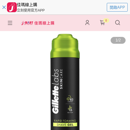
佳瑪線上購
開啟APP
立刻使用官方APP
0
1
/
2