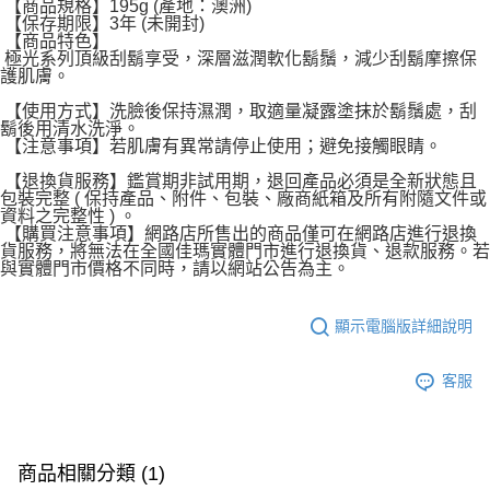
【商品規格】195g (產地：澳洲)
【保存期限】3年 (未開封)
【商品特色】
極光系列頂級刮鬍享受，深層滋潤軟化鬍鬚，減少刮鬍摩擦保
護肌膚。
【使用方式】洗臉後保持濕潤，取適量凝露塗抹於鬍鬚處，刮
鬍後用清水洗淨。
【注意事項】若肌膚有異常請停止使用；避免接觸眼睛。
【退換貨服務】鑑賞期非試用期，退回產品必須是全新狀態且
包裝完整 ( 保持產品、附件、包裝、廠商紙箱及所有附隨文件或
資料之完整性 ) 。
【購買注意事項】網路店所售出的商品僅可在網路店進行退換
貨服務，將無法在全國佳瑪實體門市進行退換貨、退款服務。若
與實體門市價格不同時，請以網站公告為主。
顯示電腦版詳細說明
客服
商品相關分類 (1)