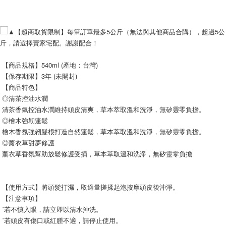
▲【超商取貨限制】每筆訂單最多5公斤（無法與其他商品合購），超過5公
斤，請選擇賣家宅配。謝謝配合！
 【商品規格】540ml (產地：台灣)
 【保存期限】3年 (未開封)
 【商品特色】
 ◎清茶控油水潤
 清茶香氣控油水潤維持頭皮清爽，草本萃取溫和洗淨，無矽靈零負擔。
 ◎檜木強韌蓬鬆
 檜木香氛強韌髮根打造自然蓬鬆，草本萃取溫和洗淨，無矽靈零負擔。
 ◎薰衣草甜夢修護
 薰衣草香氛幫助放鬆修護受損，草本萃取溫和洗淨，無矽靈零負擔
 【使用方式】將頭髮打濕，取適量搓揉起泡按摩頭皮後沖淨。
 【注意事項】
 ˙若不慎入眼，請立即以清水沖洗。
 ˙若頭皮有傷口或紅腫不適，請停止使用。