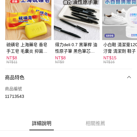
LINE Pay
Apple Pay
街口支付
悠遊付
硫磺皂 上海藥皂 香皂
得力deli 0.7 黑筆桿 油
小白鞋 清潔膏120
手工皂 毛囊炎 抑菌除
性原子筆 黑色筆芯
汙膏 清潔劑 鞋子
ATM付款
蟎 清潔護膚 去油去痘
S304
漬 白皮鞋 鞋油
NT$8
NT$8
NT$15
NT$11
NT$9
NT$16
寵物皮膚病 狗狗貓咪
運送方式
商品特色
全家取貨付款
每筆NT$60，滿NT$599(含以上)免運費
商品編號
11713543
付款後全家取貨
每筆NT$60，滿NT$599(含以上)免運費
7-11取貨付款
詳細說明
相關推薦
每筆NT$60，滿NT$599(含以上)免運費
付款後7-11取貨