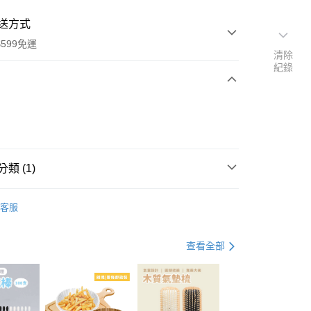
送方式
599免運
清除
紀錄
次付款
付款
類 (1)
面膜
客服
查看全部