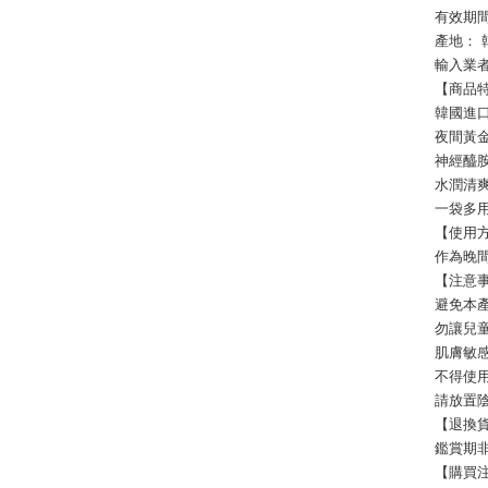
有效期間
產地： 
輸入業
【商品
韓國進口
夜間黃
神經醯
水潤清
一袋多
【使用
作為晚
【注意
避免本
勿讓兒
肌膚敏
不得使
請放置
【退換
鑑賞期非
【購買