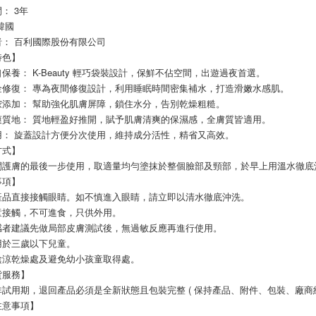
： 3年
韓國
者： 百利國際股份有限公司
特色】
保養： K-Beauty 輕巧袋裝設計，保鮮不佔空間，出遊過夜首選。
金修復： 專為夜間修復設計，利用睡眠時間密集補水，打造滑嫩水感肌。
胺添加： 幫助強化肌膚屏障，鎖住水分，告別乾燥粗糙。
爽質地： 質地輕盈好推開，賦予肌膚清爽的保濕感，全膚質皆適用。
用： 旋蓋設計方便分次使用，維持成分活性，精省又高效。
方式】
間護膚的最後一步使用，取適量均勻塗抹於整個臉部及頸部，於早上用溫水徹底
事項】
產品直接接觸眼睛。如不慎進入眼睛，請立即以清水徹底沖洗。
童接觸，不可進食，只供外用。
感者建議先做局部皮膚測試後，無過敏反應再進行使用。
用於三歲以下兒童。
陰涼乾燥處及避免幼小孩童取得處。
貨服務】
試用期，退回產品必須是全新狀態且包裝完整 ( 保持產品、附件、包裝、廠商紙
注意事項】