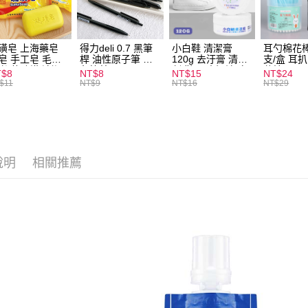
全家取貨
每筆NT$6
磺皂 上海藥皂
得力deli 0.7 黑筆
小白鞋 清潔膏
耳勺棉花棒
皂 手工皂 毛囊
桿 油性原子筆 黑
120g 去汙膏 清潔
支/盒 耳
付款後全
 抑菌除蟎 清潔
色筆芯 S304
劑 鞋子 去汙漬 白
花棒
T$8
NT$8
NT$15
NT$24
每筆NT$6
膚 去油去痘 寵
皮鞋 鞋油
$11
NT$9
NT$16
NT$29
皮膚病 狗狗貓咪
7-11取貨
每筆NT$6
付款後7-1
說明
相關推薦
每筆NT$6
宅配
每筆NT$1