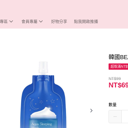
專區
會員專屬
好物分享
點我開啟推播
韓國BE
超取滿NT$
NT$99
NT$6
數量