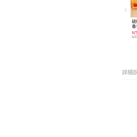
硫
香
炎
N
護
NT
物
詳細