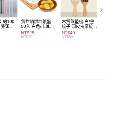
付款
0，滿NT$599(含以上)免運費
 約100
氣炸鍋烘培紙盤
木質氣墊梳 白/黑
素面船型襪 22-
扒 雙頭棉
50入 白色/卡其色
梳子 頭皮按摩梳
27cm 基本款 黑/
家取貨
圓形烘焙紙
木梳
灰/白 短襪 船襪 
NT$28
NT$49
NT$9
0，滿NT$599(含以上)免運費
襪 黑襪
NT$29
NT$59
付款
0，滿NT$599(含以上)免運費
1取貨
0，滿NT$599(含以上)免運費
20，滿NT$1,999(含以上)免運費