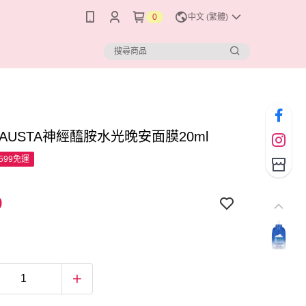
0
中文 (繁體)
AUSTA神經醯胺水光晚安面膜20ml
599免運
9