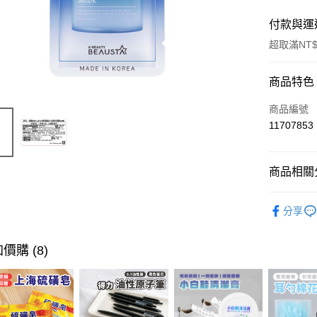
付款與運
超取滿NT$
付款方式
商品特色
信用卡一
商品編號
11707853
超商取貨
LINE Pay
商品相關分
Apple Pay
臉部保養
分享
街口支付
悠遊付
價購 (8)
ATM付款
運送方式