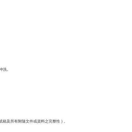
沖洗。
箱及所有附隨文件或資料之完整性 ) 。