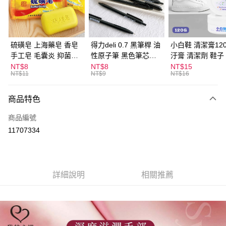
Apple Pay
街口支付
悠遊付
硫磺皂 上海藥皂 香皂
得力deli 0.7 黑筆桿 油
小白鞋 清潔膏120
手工皂 毛囊炎 抑菌除
性原子筆 黑色筆芯
汙膏 清潔劑 鞋子
ATM付款
蟎 清潔護膚 去油去痘
S304
漬 白皮鞋 鞋油
NT$8
NT$8
NT$15
NT$11
NT$9
NT$16
寵物皮膚病 狗狗貓咪
運送方式
商品特色
全家取貨付款
每筆NT$60，滿NT$599(含以上)免運費
商品編號
11707334
付款後全家取貨
每筆NT$60，滿NT$599(含以上)免運費
7-11取貨付款
詳細說明
相關推薦
每筆NT$60，滿NT$599(含以上)免運費
付款後7-11取貨
每筆NT$60，滿NT$599(含以上)免運費