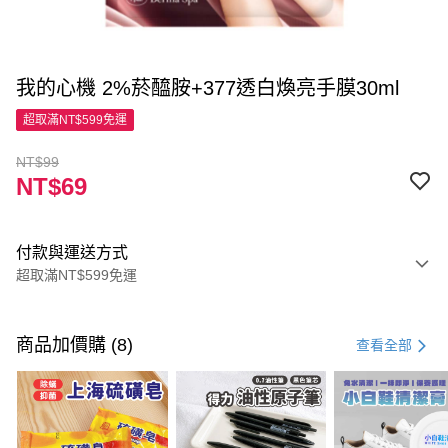
我的心機 2%菸醯胺+377透白煥亮手膜30ml
超取滿NT$599免運
NT$99
NT$69
付款與運送方式
超取滿NT$599免運
付款方式
信用卡一次付款
商品加價購 (8)
查看全部
超商取貨付款
LINE Pay