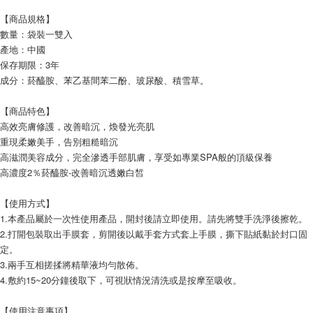
【商品規格】
數量：袋裝一雙入
產地：中國
保存期限：3年
成分：菸醯胺、苯乙基間苯二酚、玻尿酸、積雪草。
【商品特色】
高效亮膚修護，改善暗沉，煥發光亮肌
重現柔嫩美手，告別粗糙暗沉
高滋潤美容成分，完全滲透手部肌膚，享受如專業SPA般的頂級保養
高濃度2％菸醯胺-改善暗沉透嫩白皙
【使用方式】
1.本產品屬於一次性使用產品，開封後請立即使用。請先將雙手洗淨後擦乾。
2.打開包裝取出手膜套，剪開後以戴手套方式套上手膜，撕下貼紙黏於封口固
定。
3.兩手互相搓揉將精華液均勻散佈。
4.敷約15~20分鐘後取下，可視狀情況清洗或是按摩至吸收。
【使用注意事項】