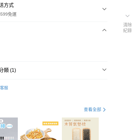
送方式
599免運
清除
紀錄
次付款
付款
類 (1)
面膜
客服
查看全部