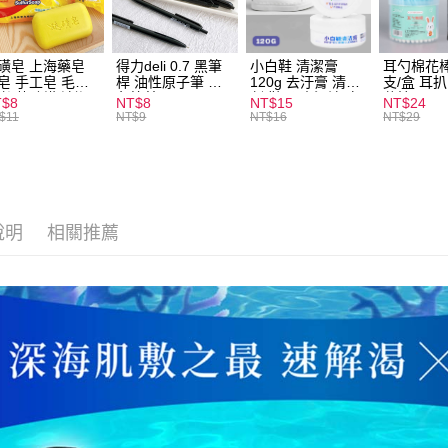
全家取貨
每筆NT$6
磺皂 上海藥皂
得力deli 0.7 黑筆
小白鞋 清潔膏
耳勺棉花棒
付款後全
皂 手工皂 毛囊
桿 油性原子筆 黑
120g 去汙膏 清潔
支/盒 耳
 抑菌除蟎 清潔
色筆芯 S304
劑 鞋子 去汙漬 白
花棒
每筆NT$6
T$8
NT$8
NT$15
NT$24
膚 去油去痘 寵
皮鞋 鞋油
$11
NT$9
NT$16
NT$29
皮膚病 狗狗貓咪
7-11取貨
每筆NT$6
付款後7-1
每筆NT$6
說明
相關推薦
宅配
每筆NT$1