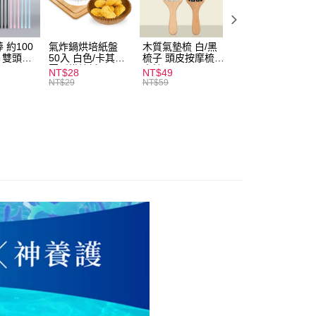
付款
0，滿NT$599(含以上)免運費
 約100
氣炸鍋烘培紙盤
木質氣墊梳 白/黑
素面船型襪 22-
家取貨
扒 雙頭棉
50入 白色/卡其色
梳子 頭皮按摩梳
27cm 基本款 黑/
圓形烘焙紙
木梳
灰/白 短襪 船襪 
0，滿NT$599(含以上)免運費
NT$28
NT$49
NT$9
襪 黑襪
NT$29
NT$59
付款
0，滿NT$599(含以上)免運費
1取貨
0，滿NT$599(含以上)免運費
20，滿NT$1,999(含以上)免運費