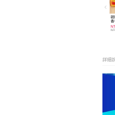
硫
香
炎
N
護
NT
物
詳細