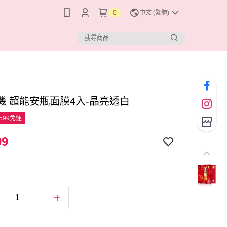
0
中文 (繁體)
機 超能安瓶面膜4入-晶亮透白
599免運
99