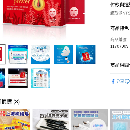
付款與運
超取滿NT$
付款方式
商品特色
信用卡一
商品編號
11707309
超商取貨
LINE Pay
商品相關分
Apple Pay
臉部保養
分享
街口支付
悠遊付
價購 (8)
ATM付款
運送方式