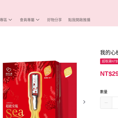
專區
會員專屬
好物分享
點我開啟推播
我的心
超取滿NT$
NT$2
數量