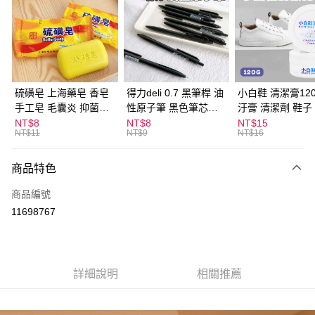
LINE Pay
Apple Pay
街口支付
悠遊付
硫磺皂 上海藥皂 香皂
得力deli 0.7 黑筆桿 油
小白鞋 清潔膏120
手工皂 毛囊炎 抑菌除
性原子筆 黑色筆芯
汙膏 清潔劑 鞋子
ATM付款
蟎 清潔護膚 去油去痘
S304
漬 白皮鞋 鞋油
NT$8
NT$8
NT$15
NT$11
NT$9
NT$16
寵物皮膚病 狗狗貓咪
運送方式
商品特色
全家取貨付款
每筆NT$60，滿NT$599(含以上)免運費
商品編號
11698767
付款後全家取貨
每筆NT$60，滿NT$599(含以上)免運費
7-11取貨付款
詳細說明
相關推薦
每筆NT$60，滿NT$599(含以上)免運費
付款後7-11取貨