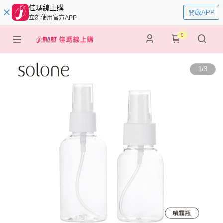
佳瑪線上購
開啟APP
立刻使用官方APP
0
1
/
3