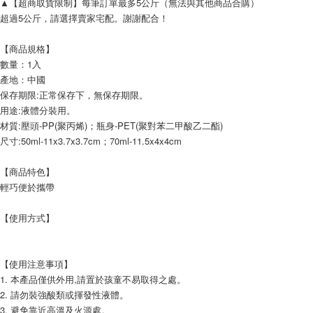
▲【超商取貨限制】每筆訂單最多5公斤（無法與其他商品合購）
超過5公斤，請選擇賣家宅配。謝謝配合！
【商品規格】
數量：1入
產地：中國
保存期限:正常保存下，無保存期限。
用途:液體分裝用。
材質:壓頭-PP(聚丙烯)；瓶身-PET(聚對苯二甲酸乙二酯)
尺寸:50ml-11x3.7x3.7cm；70ml-11.5x4x4cm
【商品特色】
輕巧便於攜帶
【使用方式】
【使用注意事項】
1. 本產品僅供外用,請置於孩童不易取得之處。
2. 請勿裝強酸類或揮發性液體。
3. 避免靠近高溫及火源處。