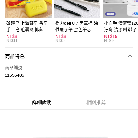
街口支付
悠遊付
硫磺皂 上海藥皂 香皂
得力deli 0.7 黑筆桿 油
小白鞋 清潔膏120
手工皂 毛囊炎 抑菌除
性原子筆 黑色筆芯
汙膏 清潔劑 鞋子
ATM付款
蟎 清潔護膚 去油去痘
S304
漬 白皮鞋 鞋油
NT$8
NT$8
NT$15
NT$11
NT$9
NT$16
寵物皮膚病 狗狗貓咪
運送方式
商品特色
全家取貨付款
每筆NT$60，滿NT$599(含以上)免運費
商品編號
11696485
付款後全家取貨
每筆NT$60，滿NT$599(含以上)免運費
7-11取貨付款
詳細說明
相關推薦
每筆NT$60，滿NT$599(含以上)免運費
付款後7-11取貨
每筆NT$60，滿NT$599(含以上)免運費
宅配