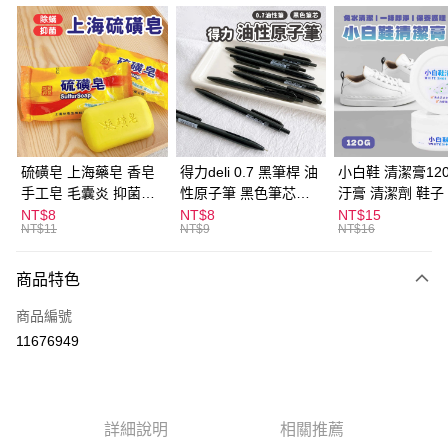
超商取貨付款
LINE Pay
Apple Pay
街口支付
悠遊付
硫磺皂 上海藥皂 香皂
得力deli 0.7 黑筆桿 油
小白鞋 清潔膏120
手工皂 毛囊炎 抑菌除
性原子筆 黑色筆芯
汙膏 清潔劑 鞋子
ATM付款
蟎 清潔護膚 去油去痘
S304
漬 白皮鞋 鞋油
NT$8
NT$8
NT$15
NT$11
NT$9
NT$16
寵物皮膚病 狗狗貓咪
運送方式
商品特色
全家取貨付款
每筆NT$60，滿NT$599(含以上)免運費
商品編號
11676949
付款後全家取貨
每筆NT$60，滿NT$599(含以上)免運費
7-11取貨付款
詳細說明
相關推薦
每筆NT$60，滿NT$599(含以上)免運費