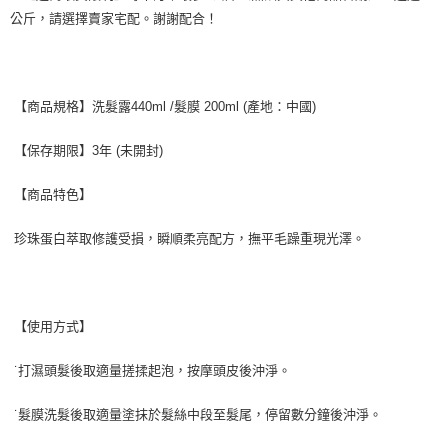
公斤，請選擇賣家宅配。謝謝配合！
【商品規格】洗髮露440ml /髮膜 200ml (產地：中國)
【保存期限】3年 (未開封)
【商品特色】
珍珠蛋白萃取修護受損，瞬順柔亮配方，撫平毛躁重現光澤。
【使用方式】
˙打濕頭髮後取適量搓揉起泡，按摩頭皮後沖淨。
˙髮膜洗髮後取適量塗抹於髮絲中段至髮尾，停留數分鐘後沖淨。