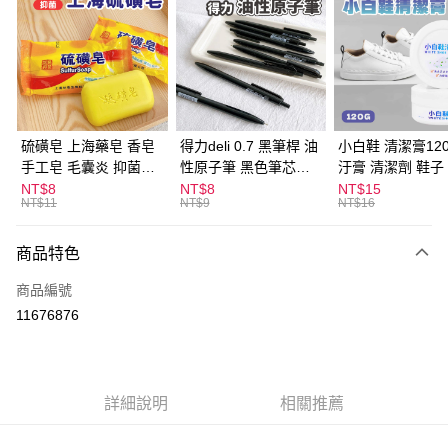
LINE Pay
Apple Pay
街口支付
悠遊付
硫磺皂 上海藥皂 香皂
得力deli 0.7 黑筆桿 油
小白鞋 清潔膏120
手工皂 毛囊炎 抑菌除
性原子筆 黑色筆芯
汙膏 清潔劑 鞋子
ATM付款
蟎 清潔護膚 去油去痘
S304
漬 白皮鞋 鞋油
NT$8
NT$8
NT$15
NT$11
NT$9
NT$16
寵物皮膚病 狗狗貓咪
運送方式
商品特色
全家取貨付款
每筆NT$60，滿NT$599(含以上)免運費
商品編號
11676876
付款後全家取貨
每筆NT$60，滿NT$599(含以上)免運費
7-11取貨付款
詳細說明
相關推薦
每筆NT$60，滿NT$599(含以上)免運費
付款後7-11取貨