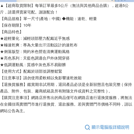
▲【超商取貨限制】每筆訂單最多5公斤（無法與其他商品合購），超過5公
斤，請選擇賣家宅配。謝謝配合！
【商品規格】單一尺寸(產地：中國) ◆機能：速乾、輕量
【保存期限】10年
【商品特色】
★超輕量化 : 減輕頭部壓力配戴近乎無感
★極速乾爽 : 專為大量出汗活動設計的速乾布
★俐落版型 : 簡約米色營造清爽運動風格
★亮色系列 : 天藍色調適合戶外休閒穿搭
★低調運動風 : 質感中灰色系不易顯髒
【使用方式】配戴於頭部並調整鬆緊
【注意事項】請勿使用柔軟精以免影響速乾效能
【退換貨服務】鑑賞期非試用期，退回產品必須是全新狀態且包裝完整 ( 保持
產品、附件、包裝、廠商紙箱及所有附隨文件或資料之完整性 ) 。
【購買注意事項】網路店所售出的商品僅可在網路店進行退換貨服務，將無法
在全國佳瑪實體門市進行退換貨、退款服務。若與實體門市價格不同時，請以
網站公告為主。
顯示電腦版詳細說明