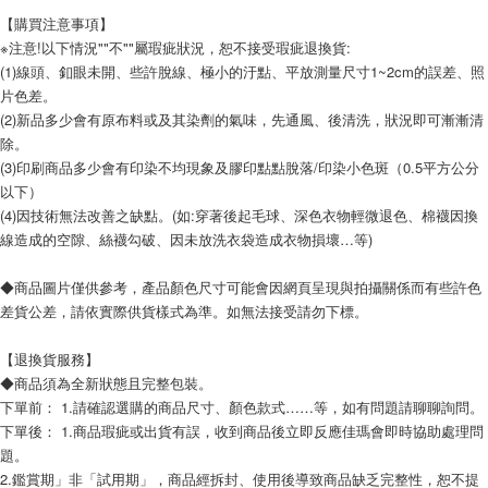
【購買注意事項】
※注意!以下情況""不""屬瑕疵狀況，恕不接受瑕疵退換貨:
(1)線頭、釦眼未開、些許脫線、極小的汙點、平放測量尺寸1~2cm的誤差、照
片色差。
(2)新品多少會有原布料或及其染劑的氣味，先通風、後清洗，狀況即可漸漸清
除。
(3)印刷商品多少會有印染不均現象及膠印點點脫落/印染小色斑（0.5平方公分
以下）
(4)因技術無法改善之缺點。(如:穿著後起毛球、深色衣物輕微退色、棉襪因換
線造成的空隙、絲襪勾破、因未放洗衣袋造成衣物損壞…等)
◆商品圖片僅供參考，產品顏色尺寸可能會因網頁呈現與拍攝關係而有些許色
差貨公差，請依實際供貨樣式為準。如無法接受請勿下標。
【退換貨服務】
◆商品須為全新狀態且完整包裝。
下單前： 1.請確認選購的商品尺寸、顏色款式……等，如有問題請聊聊詢問。
下單後： 1.商品瑕疵或出貨有誤，收到商品後立即反應佳瑪會即時協助處理問
題。
2.鑑賞期」非「試用期」，商品經拆封、使用後導致商品缺乏完整性，恕不提