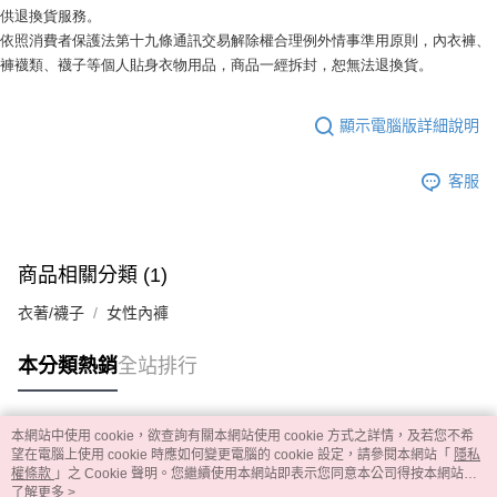
供退換貨服務。
依照消費者保護法第十九條通訊交易解除權合理例外情事準用原則，內衣褲、
褲襪類、襪子等個人貼身衣物用品，商品一經拆封，恕無法退換貨。
顯示電腦版詳細說明
客服
商品相關分類 (1)
衣著/襪子
女性內褲
本分類熱銷
全站排行
本網站中使用 cookie，欲查詢有關本網站使用 cookie 方式之詳情，及若您不希
熱門標籤
望在電腦上使用 cookie 時應如何變更電腦的 cookie 設定，請參閱本網站「
隱私
權條款
」之 Cookie 聲明。您繼續使用本網站即表示您同意本公司得按本網站使
用條款之 Cookie 聲明使用 cookie。
了解更多 >