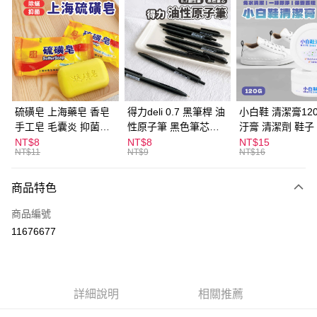
超商取貨付款
LINE Pay
Apple Pay
街口支付
悠遊付
硫磺皂 上海藥皂 香皂
得力deli 0.7 黑筆桿 油
小白鞋 清潔膏120
手工皂 毛囊炎 抑菌除
性原子筆 黑色筆芯
汙膏 清潔劑 鞋子
ATM付款
蟎 清潔護膚 去油去痘
S304
漬 白皮鞋 鞋油
NT$8
NT$8
NT$15
NT$11
NT$9
NT$16
寵物皮膚病 狗狗貓咪
運送方式
商品特色
全家取貨付款
每筆NT$60，滿NT$599(含以上)免運費
商品編號
11676677
付款後全家取貨
每筆NT$60，滿NT$599(含以上)免運費
7-11取貨付款
詳細說明
相關推薦
每筆NT$60，滿NT$599(含以上)免運費