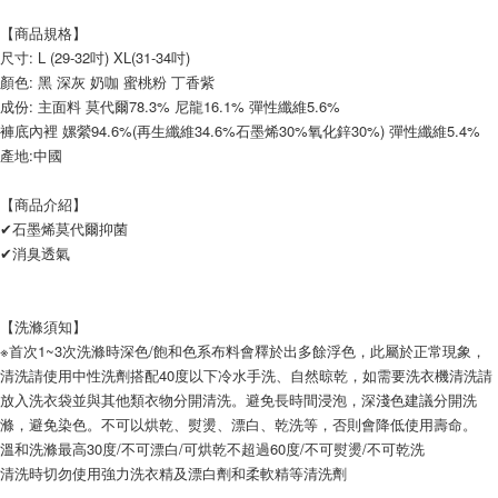
【商品規格】
尺寸: L (29-32吋) XL(31-34吋)
顏色: 黑 深灰 奶咖 蜜桃粉 丁香紫
成份: 主面料 莫代爾78.3% 尼龍16.1% 彈性纖維5.6%
褲底內裡 嫘縈94.6%(再生纖維34.6%石墨烯30%氧化鋅30%) 彈性纖維5.4%
產地:中國
【商品介紹】
✔石墨烯莫代爾抑菌
✔消臭透氣
【洗滌須知】
※首次1~3次洗滌時深色/飽和色系布料會釋於出多餘浮色，此屬於正常現象，
清洗請使用中性洗劑搭配40度以下冷水手洗、自然晾乾，如需要洗衣機清洗請
放入洗衣袋並與其他類衣物分開清洗。避免長時間浸泡，深淺色建議分開洗
滌，避免染色。不可以烘乾、熨燙、漂白、乾洗等，否則會降低使用壽命。
溫和洗滌最高30度/不可漂白/可烘乾不超過60度/不可熨燙/不可乾洗
清洗時切勿使用強力洗衣精及漂白劑和柔軟精等清洗劑