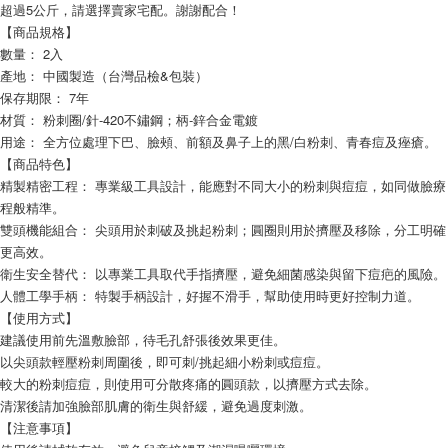
超過5公斤，請選擇賣家宅配。謝謝配合！
【商品規格】
數量： 2入
產地： 中國製造（台灣品檢&包裝）
保存期限： 7年
材質： 粉刺圈/針-420不鏽鋼；柄-鋅合金電鍍
用途： 全方位處理下巴、臉頰、前額及鼻子上的黑/白粉刺、青春痘及痤瘡。
【商品特色】
精製精密工程： 專業級工具設計，能應對不同大小的粉刺與痘痘，如同做臉療
程般精準。
雙頭機能組合： 尖頭用於刺破及挑起粉刺；圓圈則用於擠壓及移除，分工明確
更高效。
衛生安全替代： 以專業工具取代手指擠壓，避免細菌感染與留下痘疤的風險。
人體工學手柄： 特製手柄設計，好握不滑手，幫助使用時更好控制力道。
【使用方式】
建議使用前先溫敷臉部，待毛孔舒張後效果更佳。
以尖頭款輕壓粉刺周圍後，即可刺/挑起細小粉刺或痘痘。
較大的粉刺痘痘，則使用可分散疼痛的圓頭款，以擠壓方式去除。
清潔後請加強臉部肌膚的衛生與舒緩，避免過度刺激。
【注意事項】