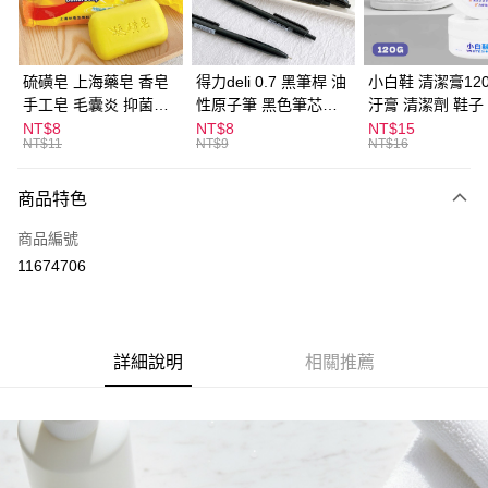
街口支付
悠遊付
硫磺皂 上海藥皂 香皂
得力deli 0.7 黑筆桿 油
小白鞋 清潔膏120
手工皂 毛囊炎 抑菌除
性原子筆 黑色筆芯
汙膏 清潔劑 鞋子
ATM付款
蟎 清潔護膚 去油去痘
S304
漬 白皮鞋 鞋油
NT$8
NT$8
NT$15
NT$11
NT$9
NT$16
寵物皮膚病 狗狗貓咪
運送方式
商品特色
全家取貨付款
每筆NT$60，滿NT$599(含以上)免運費
商品編號
11674706
付款後全家取貨
每筆NT$60，滿NT$599(含以上)免運費
7-11取貨付款
詳細說明
相關推薦
每筆NT$60，滿NT$599(含以上)免運費
付款後7-11取貨
每筆NT$60，滿NT$599(含以上)免運費
宅配