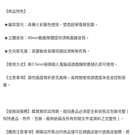
【商品特色】
★貓耳發光：具備七彩變色燈效，營造超萌電競氛圍。
★立體音效：40mm動圈單體提供清晰震撼音質。
★全向麥克風：高靈敏收音確保通話清晰無死角。
【使用方式】將3.5mm接頭插入電腦或遊戲機對應插孔即可使用。
【注意事項】請勿過度彎折麥克風桿。長時間使用請適度休息並控制音
量。
【退換貨服務】鑑賞期非試用期，退回產品必須是全新狀態且包裝完整 (
保持產品、附件、包裝、廠商紙箱及所有附隨文件或資料之完整性 ) 。
【購買注意事項】網路店所售出的商品僅可在網路店進行退換貨服務，將