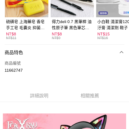
街口支付
悠遊付
硫磺皂 上海藥皂 香皂
得力deli 0.7 黑筆桿 油
小白鞋 清潔膏120
手工皂 毛囊炎 抑菌除
性原子筆 黑色筆芯
汙膏 清潔劑 鞋子
ATM付款
蟎 清潔護膚 去油去痘
S304
漬 白皮鞋 鞋油
NT$8
NT$8
NT$15
NT$11
NT$9
NT$16
寵物皮膚病 狗狗貓咪
運送方式
商品特色
全家取貨付款
每筆NT$60，滿NT$599(含以上)免運費
商品編號
11662747
付款後全家取貨
每筆NT$60，滿NT$599(含以上)免運費
7-11取貨付款
詳細說明
相關推薦
每筆NT$60，滿NT$599(含以上)免運費
付款後7-11取貨
每筆NT$60，滿NT$599(含以上)免運費
宅配