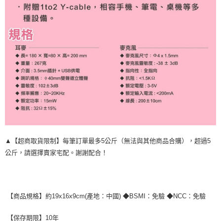
▲【超商取貨限制】每筆訂單最多5公斤（無法與其他商品合購），超過5
公斤，請選擇賣家宅配。謝謝配合！
【商品規格】約19x16x9cm(產地：中國) ◆BSMI：免驗 ◆NCC：免驗
【保存期限】10年