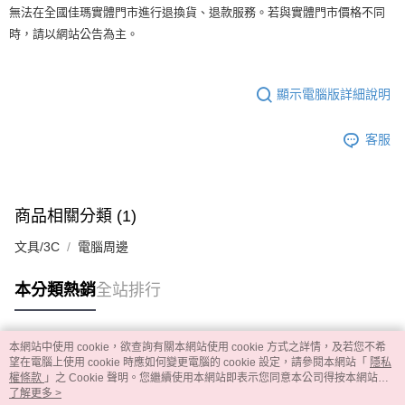
無法在全國佳瑪實體門市進行退換貨、退款服務。若與實體門市價格不同
時，請以網站公告為主。
顯示電腦版詳細說明
客服
商品相關分類 (1)
文具/3C
電腦周邊
本分類熱銷
全站排行
本網站中使用 cookie，欲查詢有關本網站使用 cookie 方式之詳情，及若您不希
熱門標籤
望在電腦上使用 cookie 時應如何變更電腦的 cookie 設定，請參閱本網站「
隱私
權條款
」之 Cookie 聲明。您繼續使用本網站即表示您同意本公司得按本網站使
用條款之 Cookie 聲明使用 cookie。
了解更多 >